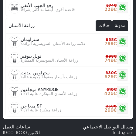
رفع الجيب الأنفي
274
€
229
€
قاعدة أقوى، ابتسامة أكثر إشراقًا
زراعة الأسنان
مدونة
حالات
ستراومان
958
€
799
€
علامة زراعة الأسنان السويسرية الرائدة
نوبل بيوقير
898
€
749
€
زراعة الأسنان السويسرية الممتازة
ستراومن نيدنت
630
€
525
€
زرعات بأسعار معقولة وجودة عالية
ميجاغين ANYRIDGE
510
€
425
€
زراعة الأسنان المبتكرة عالية الأداء
ميغا جن ST
358
€
299
€
زراعة مبتكرة عالية الأداء
وسائل التواصل الاجتماعي
ساعات العمل
Instagram
الاثنين
10.00-19.00