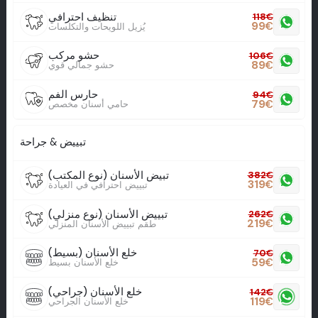
تنظيف احترافي
118
€
99
€
يُزيل اللويحات والتكلسات
حشو مركب
106
€
89
€
حشو جمالي قوي
حارس الفم
94
€
79
€
حامي أسنان مخصص
تبييض & جراحة
تبيض الأسنان (نوع المكتب)
382
€
319
€
تبييض احترافي في العيادة
تبييض الأسنان (نوع منزلي)
262
€
219
€
طقم تبييض الأسنان المنزلي
خلع الأسنان (بسيط)
70
€
59
€
خلع الأسنان بسيط
خلع الأسنان (جراحي)
142
€
119
€
خلع الأسنان الجراحي