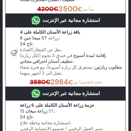
3500
4200
€
€
يبدأ من
استشارة مجانية عبر الإنترنت
باقة زراعة الأسنان الكاملة على 4
زراعة،
8 ميجا جين ST
،
24 تاج
نقل من المطار/العيادة،
في فندق 3 نجوم (لكل زيارة)،
إقامة لمدة أسبوع
،
تنظيف أسنان احترافي مجاني
مطلوب زيارتين:
تستغرق كل زيارة أسبوعاً، مع فترة شفاء
تصل إلى 3 أشهر بينهما.
2984
3580
€
€
each jaw
يبدأ من
استشارة مجانية عبر الإنترنت
حزمة زراعة الأسنان الكاملة على 6 زراعة
ST،
12 زراعة ميغان
،
24 تاج
استشارة مجانية وخطة علاج،
سير العمل الرقمي / تصميم الابتسامة الرقمي،