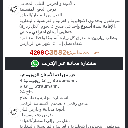
الأدوية والحرس الليلي المجاني،
فرص الدفع المقسمة،
النقل من المطار/العيادة،
موظفون يتحدثون الإنجليزية والعربية والفرنسية والبلغارية،
في فندق 3 نجوم (لكل زيارة)،
الإقامة لمدة أسبوع واحد
،
تنظيف أسنان احترافي مجاني
يتطلب زيارتين:
تستغرق كل زيارة أسبوعًا واحدًا، مع فترة
شفاء تصل إلى 3 أشهر بين الزيارتين.
3582
4298
€
€
each jaw
يبدأ من
استشارة مجانية عبر الإنترنت
حزمة زراعة الأسنان الزيجوماتية
،
4 زراعة زيجوماتية Straumann
،
6 زراعة Straumann
،
24 تاج
استشارة مجانية وخطة علاج،
تدفق رقمي / تصميم الابتسامة الرقمي،
أدوية مجانية وحارس ليلي،
فرص دفع مقسطة،
نقل من وإلى المطار/العيادة،
موظفون يتحدثون الإنجليزية والعربية والفرنسية والبلغارية،