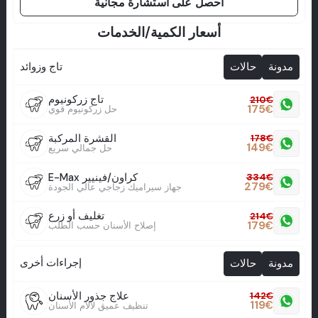
احصل على استشارة مجانية
أسعار الكمية/الخدمات
تاج وزوائد
مدونة
حالات
تاج زركونيوم
210
€
175
€
حل زركونيوم قوي
القشرة المركبة
178
€
149
€
حل جمالي سريع
E-Max كراون/فينيير
334
€
279
€
جهاز سيراميك زجاجي عالي الجودة
تغليف أو زرع
214
€
179
€
إصلاح الأسنان حسب الطلب
إجراءات أخرى
مدونة
حالات
علاج جذور الأسنان
142
€
119
€
تنظيف عميق لآلام الأسنان