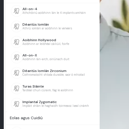
All-on-4
Athchóiriú aoibhinn lán le 4 implants amháin
Déantús Iomlán
Athrú iomlán ar aoibhinn le veneers
Aoibhinn Hollywood
Aoibhinn ar leibhéal cáiliúil, foirfe
All-on-X
Aoibhinn lán-arch, oiriúnach duit
Déantús Iomlán Zirconium
Cothromaíocht shíoda durable, saor ó mhiotail
Turas Sláinte
Taisteal chun cúraim, fág le aoibhinn
Implantaí Zygomatic
Impláit shlán le haghaidh toirmeasc íseal cnámh
Eolas agus Cuidiú