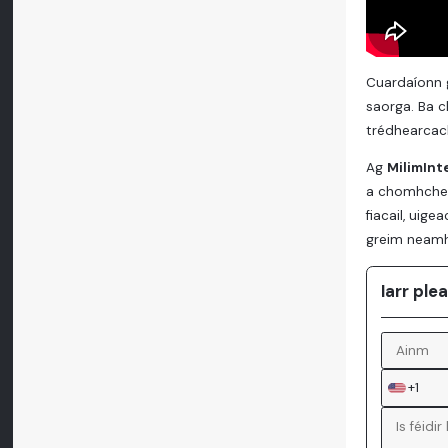
Cuardaíonn g
saorga. Ba c
trédhearcac
Ag
MilimInt
a chomhchea
fiacail, ui
greim neamh
Iarr ple
+1