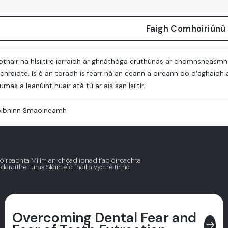
Faigh Comhoiriúnú
othair na hÍsiltíre iarraidh ar ghnáthóga cruthúnas ar chomhsheasmha
chreidte. Is é an toradh is fearr ná an ceann a oireann do d’aghaid
mas a leanúint nuair atá tú ar ais san Ísiltír.
ibhinn Smaoineamh
lóireachta Milim an chéad ionad fiaclóireachta
araithe Turas Sláinte" a fháil a vyd ré tír na
Overcoming Dental Fear and
east