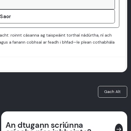
 Saor
cht: roinnt cásanna ag taispeáint torthaí nádúrtha, ní ach
h agus a fanann cobhsaí ar feadh i bhfad—le plean cothabhála
Gach Alt
An dtugann scriúnna
east