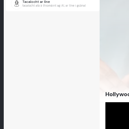
Tacaíocht ar líne
tacaíocht atá á thiomáint ag AI, ar líne i gcónaí
Hollywoo