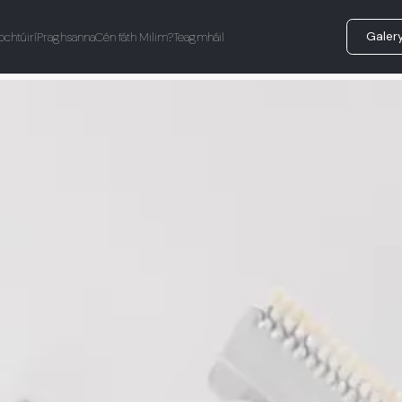
Galer
ochtúirí
Praghsanna
Cén fáth Milim?
Teagmháil