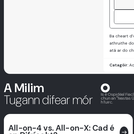
Ba cheart d’
athruithe do
atá ar do chu
Catagóir:
Ao
A Milim
Is é Ospidéal Fiac
Tugann difear mór
chun an "Teastas Úd
hTuirc.
All-on-4 vs. All-on-X: Cad é
east