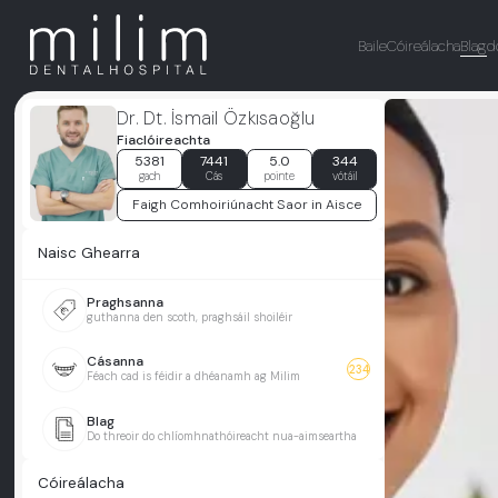
Baile
Cóireálacha
Blag
d
Dr. Dt. İsmail Özkısaoğlu
Fiaclóireachta
5381
7441
5.0
344
gach
Cás
pointe
vótáil
Faigh Comhoiriúnacht Saor in Aisce
Naisc Ghearra
Praghsanna
guthanna den scoth, praghsáil shoiléir
Cásanna
234
Féach cad is féidir a dhéanamh ag Milim
Blag
Do threoir do chlíomhnathóireacht nua-aimseartha
Cóireálacha