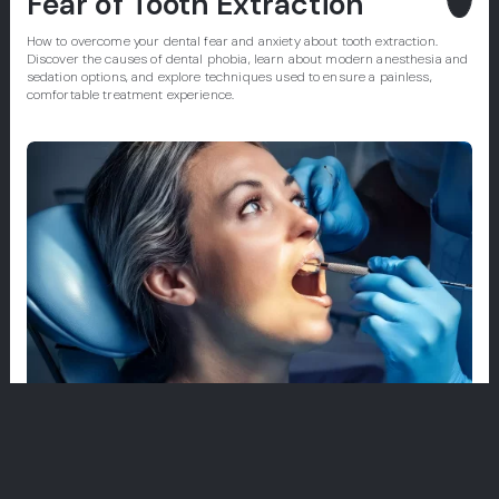
Fear of Tooth Extraction
How to overcome your dental fear and anxiety about tooth extraction.
Discover the causes of dental phobia, learn about modern anesthesia and
sedation options, and explore techniques used to ensure a painless,
comfortable treatment experience.