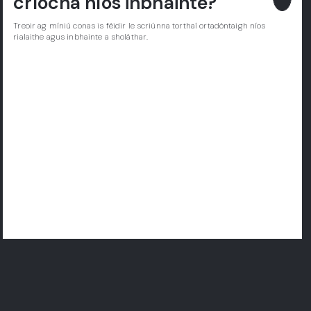
críocha níos inbhainte?
Treoir ag míniú conas is féidir le scriúnna torthaí ortadóntaigh níos
rialaithe agus inbhainte a sholáthar.