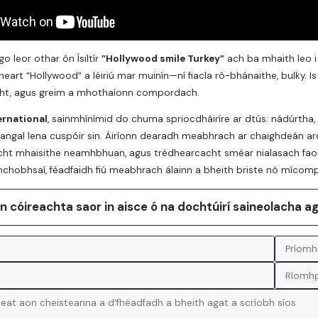
o leor othar ón Ísiltír
”Hollywood smile Turkey”
ach ba mhaith leo i 
heart ”Hollywood” a léiriú mar muinín—ní fiacla ró-bhánaithe, bulky. I
ht, agus greim a mhothaíonn compordach.
ernational
, sainmhínímid do chuma spriocdháiríre ar dtús: nádúrtha,
ngal lena cuspóir sin. Áiríonn dearadh meabhrach ar chaighdeán ard
geacht mhaisithe neamhbhuan, agus trédhearcacht sméar nialasach 
chobhsaí, féadfaidh fiú meabhrach álainn a bheith briste nó mícom
an cóireachta saor in aisce ó na dochtúirí saineolacha a