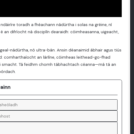
ndáiríre toradh a fhéachann nádúrtha i solas na gréine, ní
s é an difríocht ná disciplín dearaidh: cóimheasanna, uigeacht,
 geal-nádúrtha, nó ultra-bán. Ansin déanaimid ábhair agus tiús
: comharthaíocht an lárlíne, cóimheas leithead-go-fhad
faoi smacht. Tá feidhm chomh tábhachtach céanna—má tá an
pórdach.
gainn