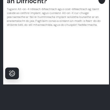
an Difríocht?
Tugann All-on-4 réiteach éifeachtach agus cost-éifeachtach ag baint
úsáide as ceithre implant, agus cuireann All-on-X cur chuige
pearsantaithe ar fáil le huimhreacha implant solúbtha bunaithe ar an
anatamaíocht do jaw. Foghlaim conas a oireann an modh is fearr do do
shláinte béil, do stíl mhaireachtála, agus do chuspóirí fadtéarmacha.
Cén fáth a