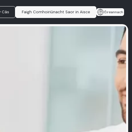
y Cás
Faigh Comhoiriúnacht Saor in Aisce
Éireannach