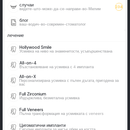
случаи
234
видете-што-може-да-се-направи-во-Милим
блог
ваш-водич-во-современ-стоматолог
лечение
Hollywood Smile
Усмивка на ниво на знаменитости, усъвършенствана
All-on-4
Възстановяване на усмивка с 4 импланта
All-on-X
Персонализирана усмивка с пълен дъгата, пригодена за
вас
Full Zirconium
Издържлива, безметална усмивка
Full Veneers
Пълна трансформация на усмивката с veneers
Цигоматични импланти
Сигурни импланти за нисък обем на костта