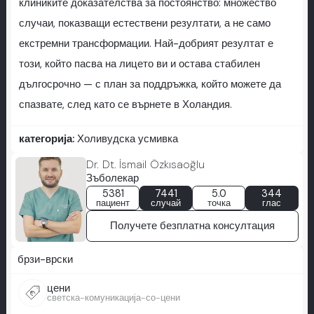
клиниките доказателства за постоянство: множество
случаи, показващи естествени резултати, а не само
екстремни трансформации. Най-добрият резултат е
този, който пасва на лицето ви и остава стабилен
дългосрочно — с план за поддръжка, който можете да
спазвате, след като се върнете в Холандия.
категорија:
Холивудска усмивка
Dr. Dt. İsmail Özkısaoğlu
Зъболекар
5381
7441
5.0
344
пациент
случай
точка
глас
Получете безплатна консултация
брзи-врски
цени
светска-комуникација-со-цени