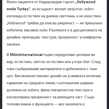
Много пациенти от Нидерландия търсят
„Hollywood
smile Turkey”
, но всъщност желаят резултат, който
изглежда естествен на дневна светлина, а не изкуствен.
„Hollywood” трябва да описва увереност — не прекалено
избелени, масивни зъби. Разликата е в дисциплината на
дизайна: пропорции, текстура, прозрачност и комфортна
захапка.
В
MilimInternational
първо определяме целевия ви
вид: естествен, светло-естествен или ултра-бял. След
това съобразяваме материалите и дебелината с тази
цел. Висококачественият дизайн на усмивката включва:
хармония на средната линия, съотношения ширина-
дължина на зъбите, фина повърхностна текстура и
контролирана прозрачност на режещата част. Също
толкова важна е функцията — ако захапката е