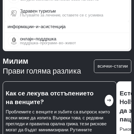
Здравен туризъм
Пътувайте за лечение, оставете се с усмивка
информации-и-асистенција
онлајн-поддршка
поддршка-програми-во-живот
Милим
всички-статии
Прави голяма разлика
Как се лекува отстъпението
Есте
east
на венците?
Holl
да з
Проблемите с венците и зъбите са въпроси, които
всеки може да изпита. Въпреки това, с редовни
пац
прегледи и правилна орална грижа, тези рискове
Ръково
могат да бъдат минимизирани. Рутинните