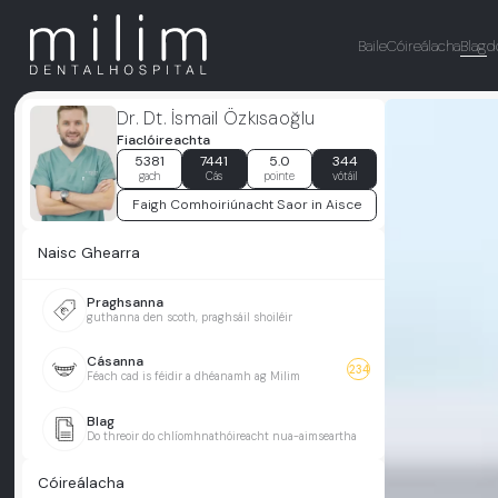
Baile
Cóireálacha
Blag
d
Dr. Dt. İsmail Özkısaoğlu
Fiaclóireachta
5381
7441
5.0
344
gach
Cás
pointe
vótáil
Faigh Comhoiriúnacht Saor in Aisce
Naisc Ghearra
Praghsanna
guthanna den scoth, praghsáil shoiléir
Cásanna
234
Féach cad is féidir a dhéanamh ag Milim
Blag
Do threoir do chlíomhnathóireacht nua-aimseartha
Cóireálacha