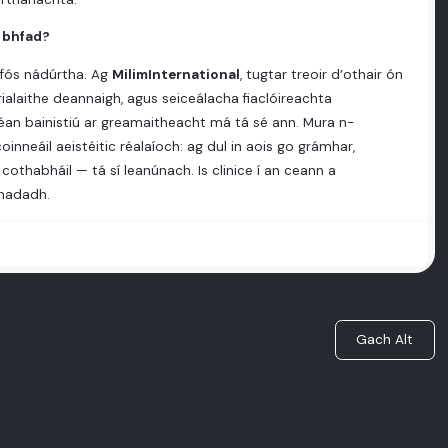
i bhfad?
 fós nádúrtha. Ag
MilimInternational
, tugtar treoir d’othair ón
 rialaithe deannaigh, agus seiceálacha fiaclóireachta
 déan bainistiú ar greamaitheacht má tá sé ann. Mura n-
oinneáil aeistéitic réalaíoch: ag dul in aois go grámhar,
othabháil — tá sí leanúnach. Is clinice í an ceann a
chadadh.
Gach Alt