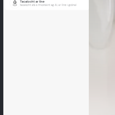
Tacaíocht ar líne
tacaíocht atá á thiomáint ag AI, ar líne i gcónaí