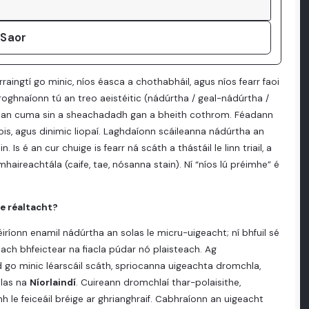
 Saor
arraingtí go minic, níos éasca a chothabháil, agus níos fearr faoi
 roghnaíonn tú an treo aeistéitic (nádúrtha / geal-nádúrtha /
n an cuma sin a sheachadadh gan a bheith cothrom. Féadann
is, agus dinimic liopaí. Laghdaíonn scáileanna nádúrtha an
Is é an cur chuige is fearr ná scáth a thástáil le linn triail, a
aireachtála (caife, tae, nósanna stain). Ní “níos lú préimhe” é
e réaltacht?
 Léiríonn enamil nádúrtha an solas le micru-uigeacht; ní bhfuil sé
nach bhfeictear na fiacla púdar nó plaisteach. Ag
d go minic léarscáil scáth, spriocanna uigeachta dromchla,
olas na
Níorlaindí
. Cuireann dromchlaí thar-polaisithe,
le feiceáil bréige ar ghrianghraif. Cabhraíonn an uigeacht