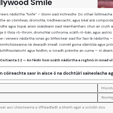
neers nádúrtha ”foirfe” — bíonn siad inchreidte. Do othair Ísiltíreacha
the an cóimheas, dromchla, trédhearcacht, agus béal atá compord
idhe agus liopaí, ansin úsáideann siad réamhamharc chun an cruth a
ga ó thiús ró-throm, dromchlaí cothroma, scáth ró-bán, agus aistriú 
ithe i veneers nádúrtha ionas go bhfeictear siad fíor faoi lá nádúrtha 
ríomhchúiseanna ná dearadh imeall: coirnéil guma sláintiúla agus próif
r bithfhisiolaíocht agus feidhm, is toradh préimhe an cuma — ní déanta
Coitianta 2.2 — An féidir liom scáth nádúrtha a roghnú in ionad u
an cóireachta saor in aisce ó na dochtúirí saineolacha a