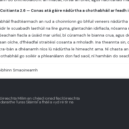
Coitianta 2.6 — Conas atá gáire nádúrtha a chothabháil ar feadh 
abháil fhadtéarmach an rud a choinníonn go bhfuil veneers nádúrtha
idir le scuabadh laethúil na líne guma, glantachán idirfiacla, nósanna
 Seachain fiacla a úsáid mar uirlisí, bí cúramach le bianna crua, agus
san oíche, d’fhéadfaí straitéisí cosanta a mholadh. Ina theannta sin, c
ltra-bán a dhéanamh níos lú nádúrtha le himeacht ama. Ní chasta an c
thabháil go soiléir a phleanálann don fad saoil, ní hamháin do sea
ibhinn Smaoineamh
lóireachta Milim an chéad ionad fiaclóireachta
araithe Turas Sláinte" a fháil a vyd ré tír na