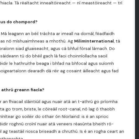
r-fhiacla. Tá réaltacht innealtóireacht — ní meastóireacht — trí
 agus do chompord?
Má leagann an béil tráchta ar imeall na dornál, féadfaidh
annas nó míshuaimhneas a mhothú. Ag
MilimInternational
, tá
oraíonn siad gluaiseacht, agus cá bhfuil fórsaí lárnach. Do
áideann tú do bhéil gach lá faoi choinníollacha saoil
 féidir le hathruithe beaga i bhfad na bhfocal agus suíomh
choigeartaíonn dearadh dá réir ag cosaint áilleacht agus fad
 athrú greann fiacla?
an fhiacail sláintiúil agus nuair atá an t-athrú go príomha
ta go trom, briste, le cóireáil root-canal, nó lag ó thaobh
ítear go soiléir do othair ón Níorlaind: is é an sprioc
idir roghnú croíní nuair atá veneers réasúnta bheith ró-
l ag teastáil riosca briseadh a chruthú. Is é an rogha ceart an
arthanachta.