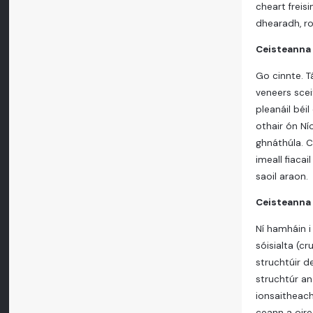
cheart freisi
dhearadh, ro
Ceisteanna 
Go cinnte. T
veneers sce
pleanáil béi
othair ón Ní
ghnáthúla. C
imeall fiaca
saoil araon.
Ceisteanna 
Ní hamháin i
sóisialta (c
struchtúir d
struchtúr an
ionsaitheach
ceann a oire