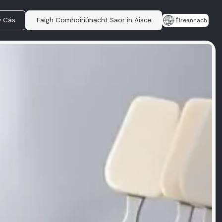
y Cás
Faigh Comhoiriúnacht Saor in Aisce
Éireannach