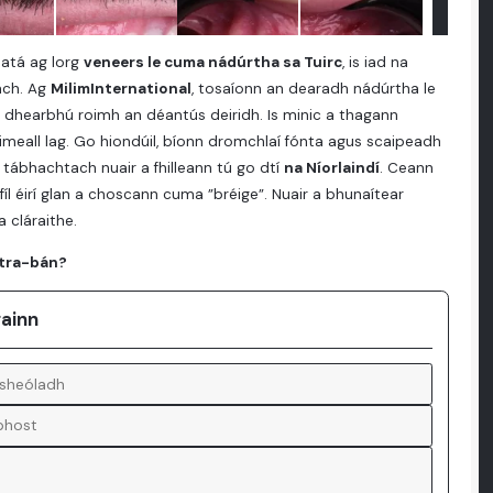
 atá ag lorg
veneers le cuma nádúrtha sa Tuirc
, is iad na
ach. Ag
MilimInternational
, tosaíonn an dearadh nádúrtha le
 dhearbhú roimh an déantús deiridh. Is minic a thagann
imeall lag. Go hiondúil, bíonn dromchlaí fónta agus scaipeadh
— tábhachtach nuair a fhilleann tú go dtí
na Níorlaindí
. Ceann
íl éirí glan a choscann cuma ”bréige”. Nuair a bhunaítear
 cláraithe.
ltra-bán?
gainn