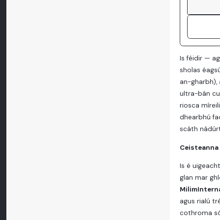
Is féidir — a
sholas éagsú
an-gharbh),
ultra-bán cu
riosca míreil
dhearbhú fao
scáth nádúrt
Ceisteanna 
Is é uigeacht
glan mar ghl
MilimIntern
agus rialú t
cothroma sóc