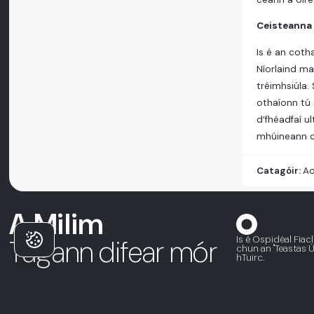
Ceisteanna 
Is é an coth
Níorlaind ma
tréimhsiúla.
othaíonn tú 
d’fhéadfaí u
mhúineann co
Catagóir:
Ao
A Milim
Is é Ospidéal Fiac
Tugann difear mór
chun an "Teastas Úd
hTuirc.