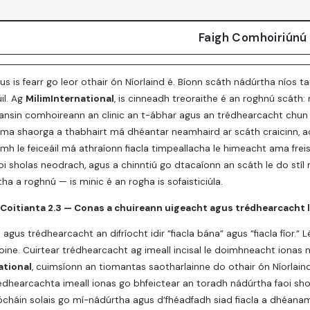
Faigh Comhoiriúnú
gus is fearr go leor othair ón Níorlaind é. Bíonn scáth nádúrtha níos t
il. Ag
MilimInternational
, is cinneadh treoraithe é an roghnú scáth:
 ansin comhoireann an clinic an t-ábhar agus an trédhearcacht chu
ma shaorga a thabhairt má dhéantar neamhaird ar scáth craicinn, ao
imh le feiceáil má athraíonn fiacla timpeallacha le himeacht ama freisin. 
i sholas neodrach, agus a chinntiú go dtacaíonn an scáth le do stíl mh
ha a roghnú — is minic é an rogha is sofaisticiúla.
Coitianta 2.3 — Conas a chuireann uigeacht agus trédhearcacht l
 agus trédhearcacht an difríocht idir ”fiacla bána” agus ”fiacla fíor.”
oine. Cuirtear trédhearcacht ag imeall incisal le doimhneacht ionas 
ational
, cuimsíonn an tiomantas saotharlainne do othair ón Níorlain
rédhearcachta imeall ionas go bhfeictear an toradh nádúrtha faoi sh
háin solais go mí-nádúrtha agus d’fhéadfadh siad fiacla a dhéanamh 