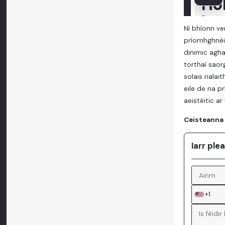
Ní bhíonn ve
príomhghnéi
dinimic agha
torthaí saor
solais riala
eile de na p
aeistéitic a
Ceisteanna 
Iarr ple
+1