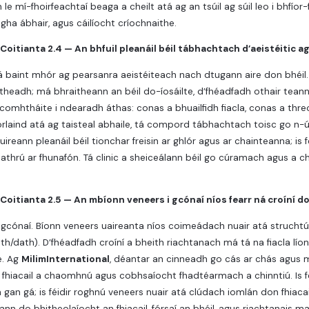
n le mí-fhoirfeachtaí beaga a cheilt atá ag an tsúil ag súil leo i bhfío
gha ábhair, agus cáilíocht críochnaithe.
Coitianta 2.4 — An bhfuil pleanáil béil tábhachtach d’aeistéitic
á baint mhór ag pearsanra aeistéiteach nach dtugann aire don bhéil. 
itheadh; má bhraitheann an béil do-íosáilte, d’fhéadfadh othair te
l comhtháite i ndearadh áthas: conas a bhuailfidh fiacla, conas a thre
orlaind atá ag taisteal abhaile, tá compord tábhachtach toisc go n-ús
uireann pleanáil béil tionchar freisin ar ghlór agus ar chainteanna; is
il athrú ar fhunafón. Tá clinic a sheiceálann béil go cúramach agus a 
Coitianta 2.5 — An mbíonn veneers i gcónaí níos fearr ná croíní do
 gcónaí. Bíonn veneers uaireanta níos coimeádach nuair atá struchtúr 
ruth/dath). D’fhéadfadh croíní a bheith riachtanach má tá na fiacla líon
e. Ag
MilimInternational
, déantar an cinneadh go cás ar chás agus mín
 fhiacail a chaomhnú agus cobhsaíocht fhadtéarmach a chinntiú. Is fé
 gan gá; is féidir roghnú veneers nuair atá clúdach iomlán don fhiacai
ann do bhitheolaíocht an fhiacail, fórsaí an bhéil, agus riachtanais m