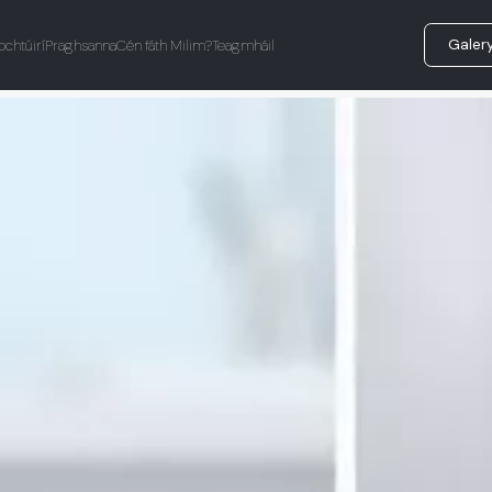
Galer
ochtúirí
Praghsanna
Cén fáth Milim?
Teagmháil