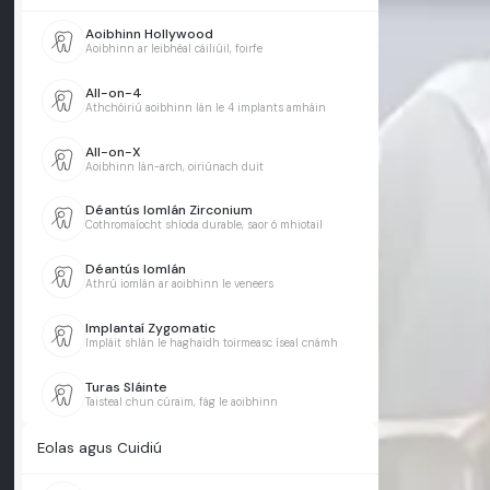
Aoibhinn Hollywood
Aoibhinn ar leibhéal cáiliúil, foirfe
All-on-4
Athchóiriú aoibhinn lán le 4 implants amháin
All-on-X
Aoibhinn lán-arch, oiriúnach duit
Déantús Iomlán Zirconium
Cothromaíocht shíoda durable, saor ó mhiotail
Déantús Iomlán
Athrú iomlán ar aoibhinn le veneers
Implantaí Zygomatic
Impláit shlán le haghaidh toirmeasc íseal cnámh
Turas Sláinte
Taisteal chun cúraim, fág le aoibhinn
Eolas agus Cuidiú