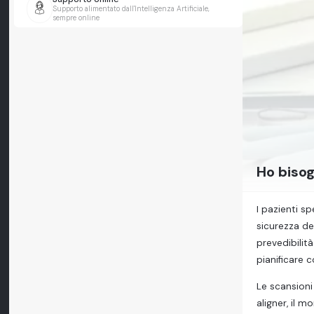
Supporto alimentato dall'Intelligenza Artificiale,
sempre online
Ho bisog
I pazienti s
sicurezza de
prevedibilit
pianificare 
Le scansioni
aligner, il 