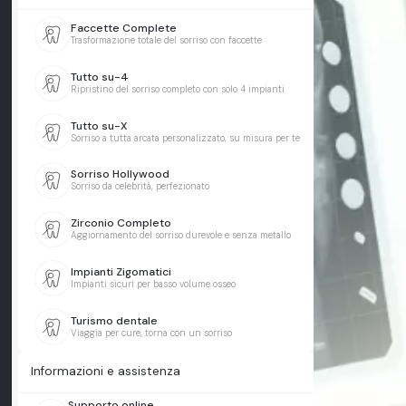
Faccette Complete
Trasformazione totale del sorriso con faccette
Tutto su-4
Ripristino del sorriso completo con solo 4 impianti
Tutto su-X
Sorriso a tutta arcata personalizzato, su misura per te
Sorriso Hollywood
Sorriso da celebrità, perfezionato
Zirconio Completo
Aggiornamento del sorriso durevole e senza metallo
Impianti Zigomatici
Impianti sicuri per basso volume osseo
Turismo dentale
Viaggia per cure, torna con un sorriso
Informazioni e assistenza
Supporto online