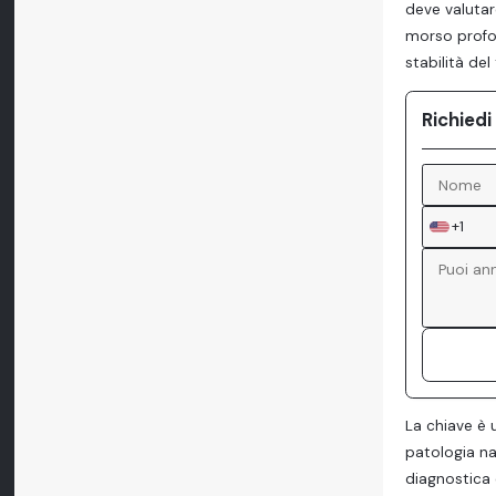
deve valutare
morso profon
stabilità de
Richiedi
+1
La chiave è 
patologia na
diagnostica 