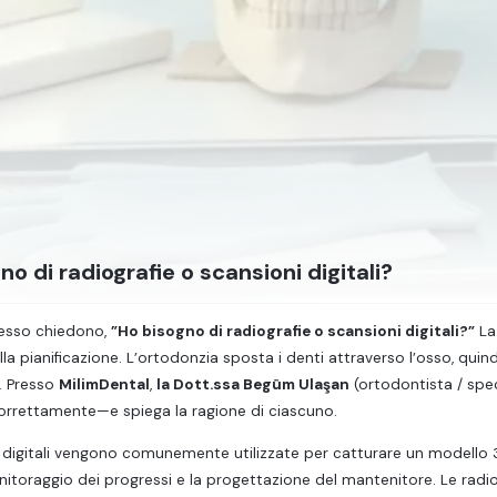
no di radiografie o scansioni digitali?
pesso chiedono,
”Ho bisogno di radiografie o scansioni digitali?”
La 
lla pianificazione. L’ortodonzia sposta i denti attraverso l’osso, quin
à. Presso
MilimDental
,
la Dott.ssa Begüm Ulaşan
(ortodontista / spec
correttamente—e spiega la ragione di ciascuno.
 digitali vengono comunemente utilizzate per catturare un modello 3
monitoraggio dei progressi e la progettazione del mantenitore. Le rad