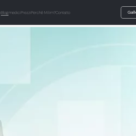
Gall
i
Blog
medici
Prezzi
Perché Milim?
Contatto