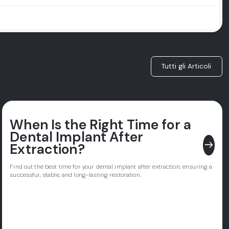
Tutti gli Articoli
When Is the Right Time for a
Dental Implant After
east
Extraction?
Find out the best time for your dental implant after extraction, ensuring a
successful, stable, and long-lasting restoration.