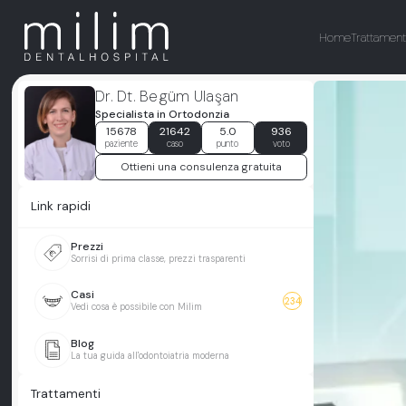
Home
Trattament
Dr. Dt. Begüm Ulaşan
Specialista in Ortodonzia
15678
21642
5.0
936
paziente
caso
punto
voto
Ottieni una consulenza gratuita
Link rapidi
Prezzi
Sorrisi di prima classe, prezzi trasparenti
Casi
234
Vedi cosa è possibile con Milim
Blog
La tua guida all'odontoiatria moderna
Trattamenti