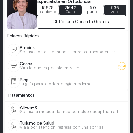
Especialista en Ortodoncia
15678
21642
5.0
936
paciente
Caso
punto
voto
Obtén una Consulta Gratuita
Enlaces Rápidos
Precios
Sonrisas de clase mundial, precios transparentes
Casos
234
Mira lo que es posible en Milim
Blog
Tu guía para la odontología moderna
Tratamientos
All-on-X
Sonrisa a medida de arco completo, adaptada a ti
Turismo de Salud
Viaja por atención, regresa con una sonrisa