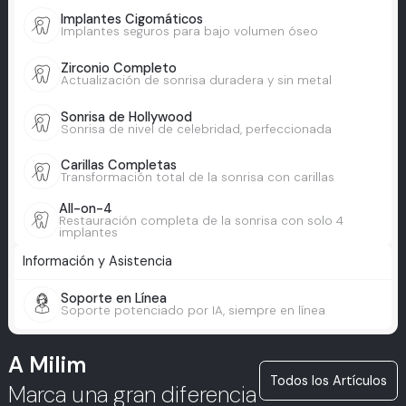
Implantes Cigomáticos
Implantes seguros para bajo volumen óseo
Zirconio Completo
Actualización de sonrisa duradera y sin metal
Sonrisa de Hollywood
Sonrisa de nivel de celebridad, perfeccionada
Carillas Completas
Transformación total de la sonrisa con carillas
All-on-4
Restauración completa de la sonrisa con solo 4
implantes
Información y Asistencia
Soporte en Línea
Soporte potenciado por IA, siempre en línea
A Milim
Todos los Artículos
Marca una gran diferencia