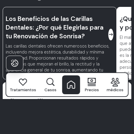
Los Beneficios de las Carillas
¿Qué 
Dentales: ¿Por qué Elegirlas para
y po
east
tu Renovación de Sonrisa?
El mal 
que afe
Las carillas dentales ofrecen numerosos beneficios,
puede 
incluyendo mejora estética, durabilidad y mínima
es la m
invasividad. Proporcionan resultados rápidos y
adecua
duraderos que mejoran el brillo, la rectitud y la
persis
apariencia general de tu sonrisa, aumentando tu
médica
confianza y autoestima.
hábitos
contin
Por Qué los Pacientes
Tratamientos
Casos
Precios
médicos
relaci
Eligen Milim?
El Hospital Dental Milim
no es solo una clínica: es donde
comienzan las sonrisas seguras. Con un equipo de
especialistas de clase mundial, tecnología avanzada y un
enfoque centrado en el paciente, convertimos la atención