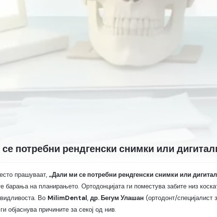
 се потребни рендгенски снимки или дигитал
есто прашуваат,
„Дали ми се потребни рендгенски снимки или дигита
е барања на планирањето. Ортодонцијата ги поместува забите низ коската
двидливоста. Во
MilimDental
,
др. Бегум Улашан
(ортодонт/специјалист з
ги објаснува причините за секој од нив.