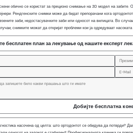
скени обично се користат за прецизно снимање на 3D модел на забите. 
тејнери. Рендгенските снимки може да бидат препорачани кога ортодонтот
лезените заби, недостасувачките заби или односот на вилицата. Во случа
лучаи, снимките можат да откријат проблеми кои ја одредуваат насоката
те бесплатен план за лекување од нашите експерт ле
Добијте бесплатна кон
агностика насочена од целта: што ортодонтот се обидува да потврди? Да
Дали односот на залокот е стабилен? Професионалната клиника ги поврзу