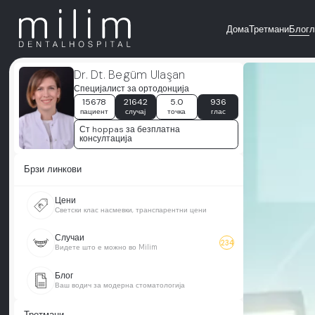
Дома
Третмани
Блог
л
Dr. Dt. Begüm Ulaşan
Специјалист за ортодонција
15678
21642
5.0
936
пациент
случај
точка
глас
Ст hoppas за безплатна
консултација
Брзи линкови
Цени
Светски клас насмевки, транспарентни цени
Случаи
234
Видете што е можно во Milim
Блог
Ваш водич за модерна стоматологија
Третмани