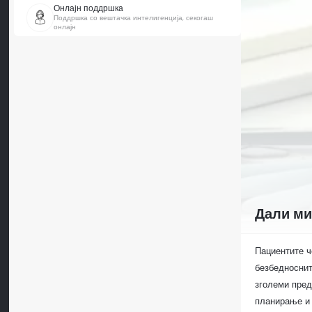
Онлајн поддршка
Поддршка со вештачка интелигенција, секогаш
онлајн
Дали ми
Пациентите ч
безбедноснит
зголеми пре
планирање и 