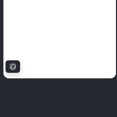
Зошто
пациентите
Избираат Milim?