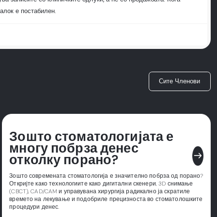
алок е постабилен.
Сите Членови
Зошто стоматологијата е
многу побрза денес
east
отколку порано?
Зошто современата стоматологија е значително побрза од порано?
Откријте како технологиите како дигитални скенери, 3D снимање
(CBCT), CAD/CAM и управувана хирургија радикално ја скратиле
времето на лекување и подобриле прецизноста во стоматолошките
процедури денес.