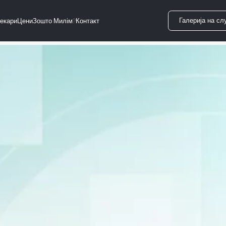
Галерија на сл
екари
Цени
Зошто Милім?
Контакт