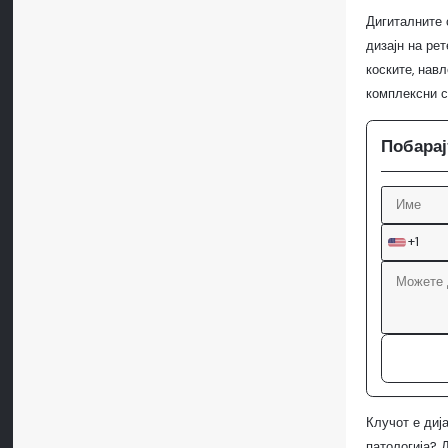
Дигиталните 
дизајн на ре
коските, нав
комплексни с
Побарај
+1
Клучот е диј
патологија? 