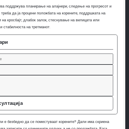
Ова поддржува планирање на алајнери, следење на прогресот и
 треба да ја процени положбата на корените, поддршката на
и на кросбајт, длабок залок, стеснување на вилицата или
 и стабилноста на третманот.
кари
султација
ли е безбедно да се поместуваат корените? Дали има скриена
ва записите со клиничките одлуки, а не со продажбата. Кога