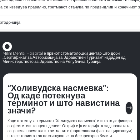
та се изведува правилно, третманот станува по предвидлив и конечниот з
ртодонција
Milim Dental Hospital е првиот стоматолошки центар што доби
„Сертификат за Авторизација за Здравствен Туризам“ издаден од
Министерството за Здравство на Република Турција.
“Холивудска насмевка”:
Од каде потекнува
терминот и што навистина
east
значи?
Каде потекнува терминот "Холивудска насмевка", и што го дефинира
овој естетски концепт денес? Откријте ја историјата зад познатата,
совршена насмевка и третманите (порцелански фасети, циркониум)
што се користат за постигнување на беспрекорно бели и