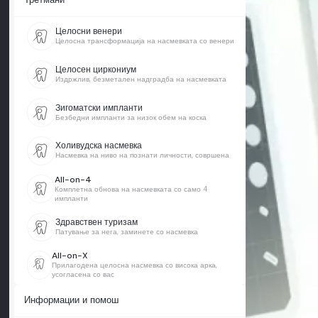
Целосни венери
Целосна трансформација на насмевката со венери
Целосен циркониум
Издржлив, безметален надградба на насмевката
Зигоматски импланти
Безбедни импланти за низок обем на коска
Холивудска насмевка
Насмевка на ниво на познати личности, совршена
All-on-4
Комплетна обнова на насмевката со само 4
импланти
Здравствен туризам
Патување за нега, заминете со насмевка
All-on-X
Прилагодена целосна насмевка со висока арка,
усогласена со вас
Информации и помош