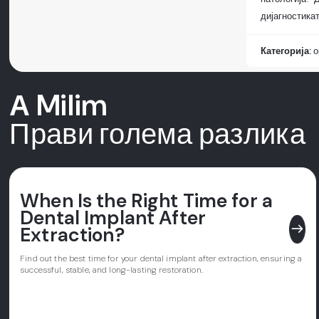
дијагностика
Категорија:
о
А Milim
Прави голема разлика
When Is the Right Time for a
Dental Implant After
east
Extraction?
Find out the best time for your dental implant after extraction, ensuring a
successful, stable, and long-lasting restoration.