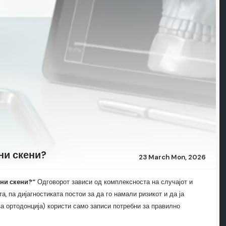
ни скени?
23 March Mon, 2026
лни скени?“
Одговорот зависи од комплексноста на случајот и
, па дијагностиката постои за да го намали ризикот и да ја
а ортодонција) користи само записи потребни за правилно