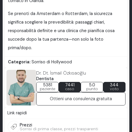
tornato in Olanda.
Se prenoti da Amsterdam o Rotterdam, la sicurezza
significa scegliere la prevedibilità: passaggi chiari,
responsabilità definite e una clinica che pianifica cosa
succede dopo la tua partenza—non solo la foto
prima/dopo.
Categoria:
Sorriso di Hollywood
Dr. Dt. İsmail Özkısaoğlu
Dentista
5381
7441
5.0
344
paziente
caso
punto
voto
Ottieni una consulenza gratuita
Link rapidi
Prezzi
Sorrisi di prima classe, prezzi trasparenti