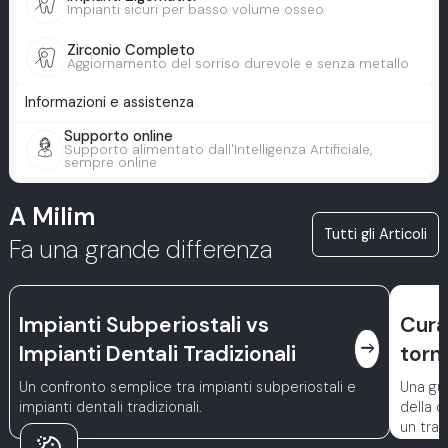
Impianti sicuri per basso volume osseo
Zirconio Completo
Aggiornamento del sorriso durevole e senza metallo
Informazioni e assistenza
Supporto online
Supporto alimentato dall'Intelligenza Artificiale,
sempre online
A Milim
Tutti gli Articoli
Fa una grande differenza
Impianti Subperiostali vs
Cura
east
Impianti Dentali Tradizionali
torn
Un confronto semplice tra impianti subperiostali e
Una gui
impianti dentali tradizionali.
della c
un trat