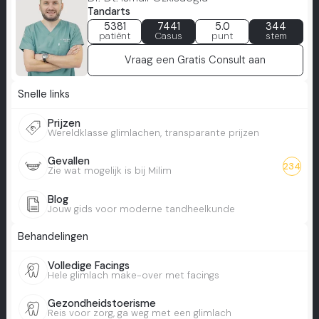
Tandarts
5381
7441
5.0
344
patiënt
Casus
punt
stem
Vraag een Gratis Consult aan
Snelle links
Prijzen
Wereldklasse glimlachen, transparante prijzen
Gevallen
234
Zie wat mogelijk is bij Milim
Blog
Jouw gids voor moderne tandheelkunde
Behandelingen
Volledige Facings
Hele glimlach make-over met facings
Gezondheidstoerisme
Reis voor zorg, ga weg met een glimlach