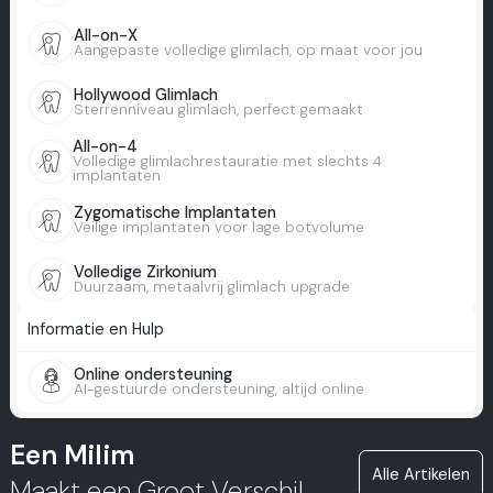
All-on-X
Aangepaste volledige glimlach, op maat voor jou
Hollywood Glimlach
Sterrenniveau glimlach, perfect gemaakt
All-on-4
Volledige glimlachrestauratie met slechts 4
implantaten
Zygomatische Implantaten
Veilige implantaten voor lage botvolume
Volledige Zirkonium
Duurzaam, metaalvrij glimlach upgrade
Informatie en Hulp
Online ondersteuning
AI-gestuurde ondersteuning, altijd online
Een Milim
Alle Artikelen
Maakt een Groot Verschil