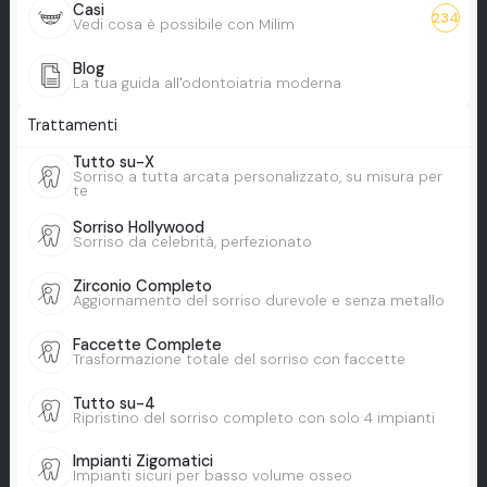
Casi
234
Vedi cosa è possibile con Milim
Blog
La tua guida all'odontoiatria moderna
Trattamenti
Tutto su-X
Sorriso a tutta arcata personalizzato, su misura per
te
Sorriso Hollywood
Sorriso da celebrità, perfezionato
Zirconio Completo
Aggiornamento del sorriso durevole e senza metallo
Faccette Complete
Trasformazione totale del sorriso con faccette
Tutto su-4
Ripristino del sorriso completo con solo 4 impianti
Impianti Zigomatici
Impianti sicuri per basso volume osseo