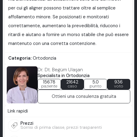
per cui gli aligner possono trattare oltre al semplice
affollamento minore. Se posizionati e monitorati
correttamente, aumentano la prevedibilità, riducono i
ritardi e aiutano a fornire un morso stabile che può essere
mantenuto con una corretta contenzione.
Categoria:
Ortodonzia
Dr. Dt. Begüm Ulaşan
Specialista in Ortodonzia
15678
21642
5.0
936
paziente
caso
punto
voto
Ottieni una consulenza gratuita
Link rapidi
Prezzi
Sorrisi di prima classe, prezzi trasparenti