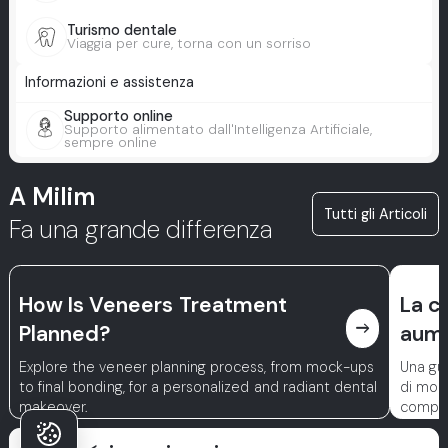
Turismo dentale
Viaggia per cure, torna con un sorriso
Informazioni e assistenza
Supporto online
Supporto alimentato dall'Intelligenza Artificiale,
sempre online
A Milim
Tutti gli Articoli
Fa una grande differenza
How Is Veneers Treatment
La c
east
Planned?
aume
Explore the veneer planning process, from mock-ups
Una gu
to final bonding, for a personalized and radiant dental
di mor
makeover.
comple