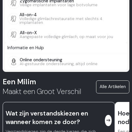
Zygomatische Implantaten
Veilige implantaten voor lage botvolume
All-on-4
Volledige glimlachrestauratie met slechts 4
implantaten
All-on-X
Aangepaste volledige glimlach, op maat voor jou
Informatie en Hulp
Online ondersteuning
AI-gestuurde ondersteuning, altijd online
Een Milim
Alle Artikelen
Maakt een Groot Verschil
Wat zijn verstandskiezen en
Hoev
east
wanneer komen ze door?
nodi
Verstandskiezen zijn de derde kiezen die zich
Een gi