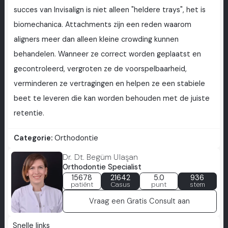
succes van Invisalign is niet alleen "heldere trays", het is
biomechanica. Attachments zijn een reden waarom
aligners meer dan alleen kleine crowding kunnen
behandelen. Wanneer ze correct worden geplaatst en
gecontroleerd, vergroten ze de voorspelbaarheid,
verminderen ze vertragingen en helpen ze een stabiele
beet te leveren die kan worden behouden met de juiste
retentie.
Categorie:
Orthodontie
Dr. Dt. Begüm Ulaşan
Orthodontie Specialist
15678
21642
5.0
936
patiënt
Casus
punt
stem
Vraag een Gratis Consult aan
Snelle links