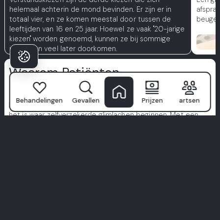
helemaal achterin de mond bevinden. Er zijn er in
afsprak
totaal vier, en ze komen meestal door tussen de
beugels
leeftijden van 16 en 25 jaar. Hoewel ze vaak "20-jarige
kiezen" worden genoemd, kunnen ze bij sommige
individuen veel later doorkomen.
Waarom Patiënten
Kiezen Milim?
Behandelingen
Gevallen
Prijzen
artsen
Milim Tandheelkundig Ziekenhuis
is niet zomaar een kliniek—
het is waar zelfverzekerde glimlachen beginnen. Met een
team van wereldklasse specialisten, geavanceerde
technologie, en een patiëntgerichte aanpak, maken we
tandheelkundige zorg tot een premium ervaring.
We geven prioriteit aan hygiëne, comfort en op maat
gemaakte behandelingen speciaal voor u. Neem niet alleen
ons woord ervoor—verken echte verhalen van echte
patiënten.
Uw perfecte glimlach begint hier. Sluit u aan bij de Milim
ervaring.
Bekijk Alle Ervaringen