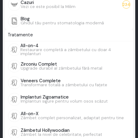
Cazuri
234
Vezi ce este posibil la Milim
Blog
Ghidul tău pentru stomatologia modernă
Tratamente
All-on-4
Restaurare completă a zâmbetului cu doar 4
implanturi
Zirconiu Complet
Upgrade durabil al zâmbetului fără metal
Veneers Complete
Transformare totală a zâmbetului cu fațete
Implanturi Zigoamatice
Implanturi sigure pentru volum osos scăzut
All-on-X
Zâmbet complet personalizat, adaptat pentru tine
Zâmbetul Hollywoodian
Zâmbet la nivel de celebritate, perfectat