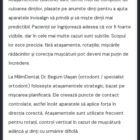
culoarea dinților, plasate pe anumite dinți pentru a ajuta
aparatele Invisalign să prindă și să miște dinții mai
predictibil. Pacienții se îngrijorează adesea că vor fi foarte
vizibile, dar în cele mai multe cazuri sunt subtile. Scopul
lor este precizia: fără atașamente, rotațiile, mișcările
rădăcinilor și corecția mușcăturii pot deveni mai puțin de
încredere.
La MilimDental, Dr. Begüm Ulaşan (ortodont / specialist
ortodont) folosește atașamentele strategic, bazat pe
mișcarea planificată. Ele creează puncte de contact
controlate, astfel încât aparatele să aplice forța în
direcția corectă. Atașamentele sunt utilizate frecvent
pentru rotații, control vertical în cazuri de mușcătură
adâncă și dinți cu urmărire dificilă.