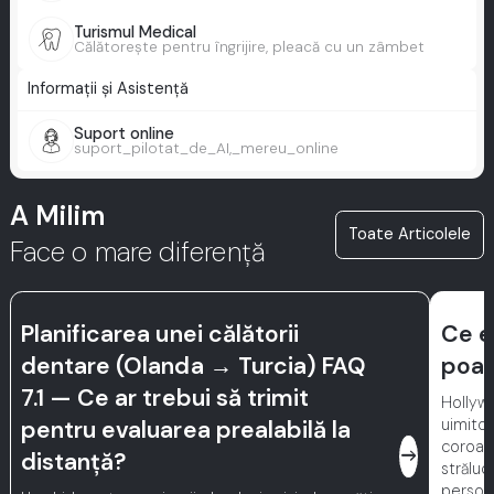
Turismul Medical
Călătorește pentru îngrijire, pleacă cu un zâmbet
Informații și Asistență
Suport online
suport_pilotat_de_AI,_mereu_online
A Milim
Toate Articolele
Face o mare diferență
Planificarea unei călătorii
Ce e
dentare (Olanda → Turcia) FAQ
poat
7.1 — Ce ar trebui să trimit
Hollyw
uimitoa
pentru evaluarea prealabilă la
coroan
east
distanță?
străluc
persona