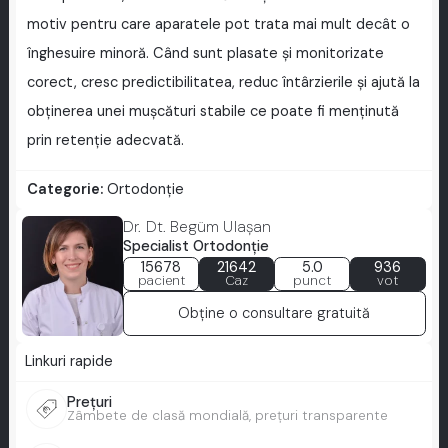
motiv pentru care aparatele pot trata mai mult decât o
înghesuire minoră. Când sunt plasate și monitorizate
corect, cresc predictibilitatea, reduc întârzierile și ajută la
obținerea unei mușcături stabile ce poate fi menținută
prin retenție adecvată.
Categorie:
Ortodonție
Dr. Dt. Begüm Ulaşan
Specialist Ortodonţie
15678
21642
5.0
936
pacient
Caz
punct
vot
Obține o consultare gratuită
Linkuri rapide
Prețuri
Zâmbete de clasă mondială, prețuri transparente