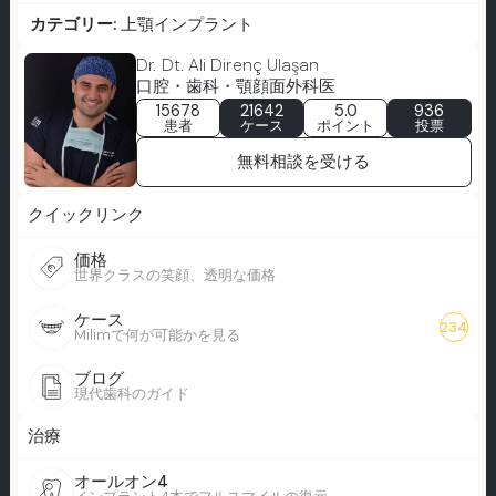
カテゴリー:
上顎インプラント
Dr. Dt. Ali Direnç Ulaşan
口腔・歯科・顎顔面外科医
15678
21642
5.0
936
患者
ケース
ポイント
投票
無料相談を受ける
クイックリンク
価格
世界クラスの笑顔、透明な価格
ケース
234
Milimで何が可能かを見る
ブログ
現代歯科のガイド
治療
オールオン4