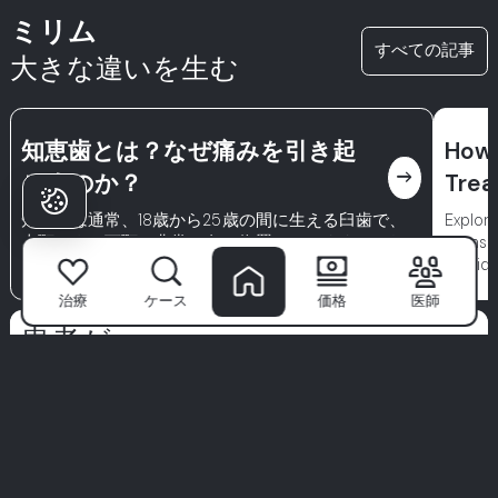
ミリム
すべての記事
大きな違いを生む
知恵歯とは？なぜ痛みを引き起
How 
east
こすのか？
Trea
知恵歯は通常、18歳から25歳の間に生える臼歯で、
Explore
上顎および下顎の非常に奥に位置しています。これ
scans t
らの歯の生え方はしばしば不快または痛みを伴いま
confid
す。
治療
ケース
価格
医師
患者が
ミリムを選ぶ理由は？
ミリム歯科医院
は単なるクリニックではありません—自信あ
る笑顔が始まる場所です。世界クラスのスペシャリスト、先
進技術、患者優先のアプローチで、私たちは歯科治療をプレ
ミアムな体験に変えます。