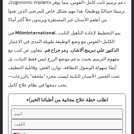
لـzygonomic implants دعم ترميم ثابت كامل-القوس، مما يوفر
ترميمًا جماليًا ووظيفيًا. هذا مهم بشكل خاص للمرضى الذين تعبوا
من أطقم الأسنان غير المستقرة ويريدون حلاً أكثر أمانًا.
، يتم التخطيط لإعادة التأهيل الثابت
MilimInternational
في
الكامل-القوس مع وضع الوظيفة طويلة المدى في الاعتبار.
الدكتور علي ديرينج ألاشان
، وهو
جراح فم
، يتعاون عن كثب مع
مفهوم الترميم بحيث يدعم موضع الزرع ليس فقط الثبات، بل
أيضًا سهولة الوصول للنظافة، توازن العض، وقابلية التنظيف
تحت الجسر. الأسنان الثابتة ليست مجرد ”ملحقة” بالزرعات—
يجب دمجها في نظام علاج كامل.
اطلب خطة علاج مجانية من أطبائنا الخبراء