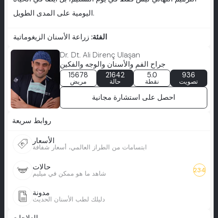
اليومية على المدى الطويل.
الفئة:
زراعة الأسنان الزيغوماتية
Dr. Dt. Ali Direnç Ulaşan
جراح الفم والأسنان والوجه والفكين
15678
21642
5.0
936
تصويت
نقطة
حالة
مريض
احصل على استشارة مجانية
روابط سريعة
الأسعار
ابتسامات من الطراز العالمي، أسعار شفافة
حالات
234
شاهد ما هو ممكن في ميليم
مدونة
دليلك لطب الأسنان الحديث