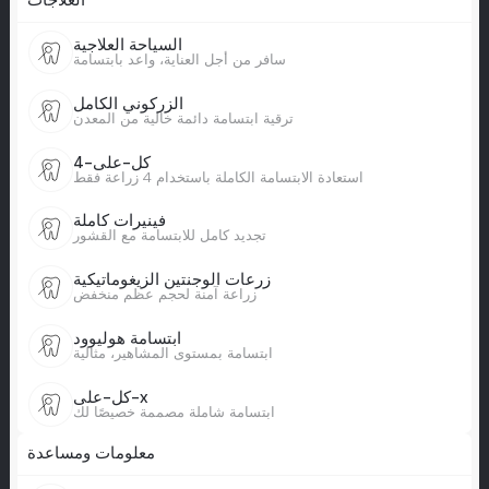
العلاجات
السياحة العلاجية
سافر من أجل العناية، واعد بابتسامة
الزركوني الكامل
ترقية ابتسامة دائمة خالية من المعدن
كل-على-4
استعادة الابتسامة الكاملة باستخدام 4 زراعة فقط
فينيرات كاملة
تجديد كامل للابتسامة مع القشور
زرعات الوجنتين الزيغوماتيكية
زراعة آمنة لحجم عظم منخفض
ابتسامة هوليوود
ابتسامة بمستوى المشاهير، مثالية
كل-على-x
ابتسامة شاملة مصممة خصيصًا لك
معلومات ومساعدة