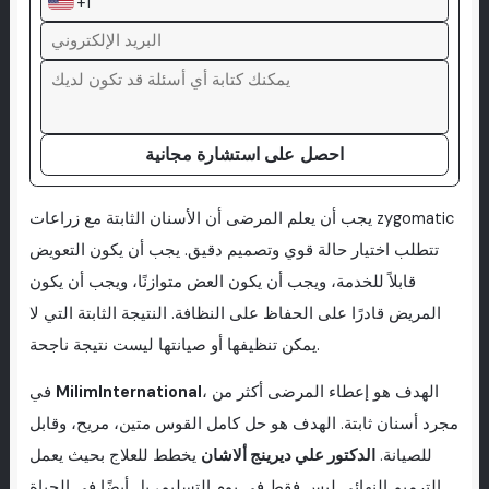
+1
احصل على استشارة مجانية
يجب أن يعلم المرضى أن الأسنان الثابتة مع زراعات zygomatic
تتطلب اختيار حالة قوي وتصميم دقيق. يجب أن يكون التعويض
قابلاً للخدمة، ويجب أن يكون العض متوازنًا، ويجب أن يكون
المريض قادرًا على الحفاظ على النظافة. النتيجة الثابتة التي لا
يمكن تنظيفها أو صيانتها ليست نتيجة ناجحة.
، الهدف هو إعطاء المرضى أكثر من
MilimInternational
في
مجرد أسنان ثابتة. الهدف هو حل كامل القوس متين، مريح، وقابل
للصيانة.
الدكتور علي ديرينج ألاشان
يخطط للعلاج بحيث يعمل
الترميم النهائي ليس فقط في يوم التسليم، بل أيضًا في الحياة