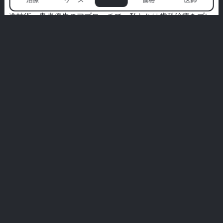
る笑顔が始まる場所です。世界クラスのスペシャリスト、先
進技術、患者優先のアプローチで、私たちは歯科治療をプレ
ミアムな体験に変えます。
私たちは衛生、快適さ、あなたのためだけに設計されたオー
ダーメイドの治療を優先します。私たちの言葉だけを信じて
はいけません—実際の患者からのリアルなストーリーを探っ
てみてください。
あなたの完璧な笑顔はここから始まります。ミリムの体験に
参加してください。
すべての体験を見る