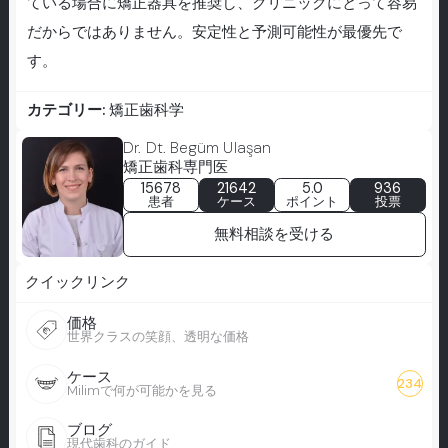
ている場合に矯正器具を推奨し、クリニックにとって容易
だからではありません。安定性と予測可能性が最優先で
す。
カテゴリー:
矯正歯科学
Dr. Dt. Begüm Ulaşan
矯正歯科専門医
15678
21642
5.0
936
患者
ケース
ポイント
投票
無料相談を受ける
クイックリンク
価格
世界クラスの笑顔、透明な価格
ケース
234
Milimで何が可能かを見る
ブログ
現代歯科のガイド