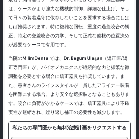
は、ケースがより強力な機械的制御、詳細な仕上げ、そし
て日々の装着遵守に依存しないことを要求する場合にしば
しば推奨されます。特に複雑な回転、重度の過蓋咬合の矯
正、特定の交差咬合の力学、そして正確な歯根の位置決め
が必要なケースで有用です。
当院の
MilimDental
では、
Dr. Begüm Ulaşan
（矯正医/矯
正専門医）が、バイオメカニクスが継続的な力と頻繁な微
調整を必要とする場合に矯正器具を推奨しています。ま
た、患者さんのライフスタイルが一貫したアライナー装着
を困難にする場合、より安全な選択肢となることもありま
す。咬合に負荷がかかるケースでは、矯正器具により不確
実性が短縮され、繰り返し補正の必要性も減少します。
私たちの専門医から無料治療計画をリクエストする