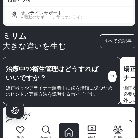
情報と支援
オンラインサポート
AI駆動のサポート、常にオンライン
ミリム
すべての記事
大きな違いを生む
治療中の衛生管理はどうすれば
矯正器
east
いいですか？
ナー
矯正器具やアライナー装着中に歯を清潔に保つため
矯正器具
のヒントと実践方法を説明するガイドです。
必要な
外し式
を永久
がある
患者が
ミリムを選ぶ理由は？
ミリム歯科医院
は単なるクリニックではありません—自信あ
治療
ケース
価格
医師