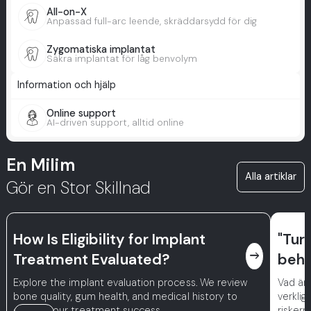
All-on-X
Anpassad full-arc leende, skräddarsydd för dig
Zygomatiska implantat
Säkra implantat för låg benvolym
Information och hjälp
Online support
AI-driven support, alltid online
En Milim
Alla artiklar
Gör en Stor Skillnad
How Is Eligibility for Implant
"Tur
east
Treatment Evaluated?
beha
Explore the implant evaluation process. We review
Vad är 
bone quality, gum health, and medical history to
verklig
ensure your treatment success.
riskern