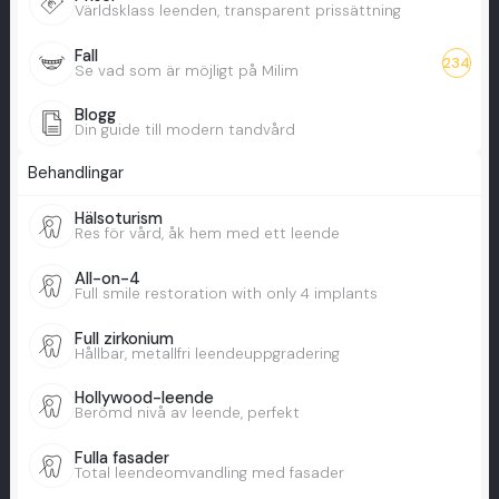
Världsklass leenden, transparent prissättning
Fall
234
Se vad som är möjligt på Milim
Blogg
Din guide till modern tandvård
Behandlingar
Hälsoturism
Res för vård, åk hem med ett leende
All-on-4
Full smile restoration with only 4 implants
Full zirkonium
Hållbar, metallfri leendeuppgradering
Hollywood-leende
Berömd nivå av leende, perfekt
Fulla fasader
Total leendeomvandling med fasader