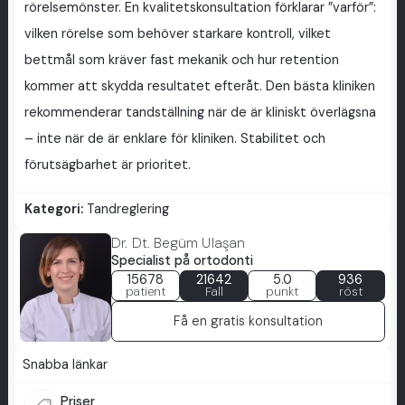
rörelsemönster. En kvalitetskonsultation förklarar ”varför”:
vilken rörelse som behöver starkare kontroll, vilket
bettmål som kräver fast mekanik och hur retention
kommer att skydda resultatet efteråt. Den bästa kliniken
rekommenderar tandställning när de är kliniskt överlägsna
– inte när de är enklare för kliniken. Stabilitet och
förutsägbarhet är prioritet.
Kategori:
Tandreglering
Dr. Dt. Begüm Ulaşan
Specialist på ortodonti
15678
21642
5.0
936
patient
Fall
punkt
röst
Få en gratis konsultation
Snabba länkar
Priser