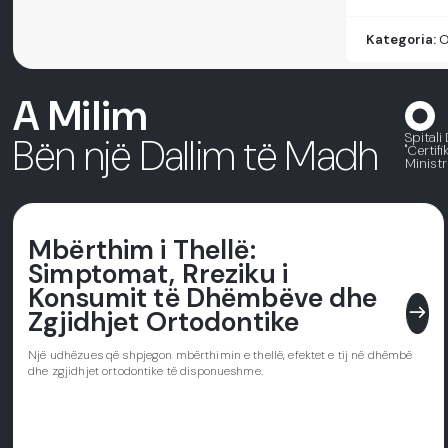
Kategoria:
O
A Milim
Spitali
Bën një Dallim të Madh
"Certif
Ministr
Mbërthim i Thellë:
Simptomat, Rreziku i
Konsumit të Dhëmbëve dhe
east
Zgjidhjet Ortodontike
Një udhëzues që shpjegon mbërthimin e thellë, efektet e tij në dhëmbë
dhe zgjidhjet ortodontike të disponueshme.