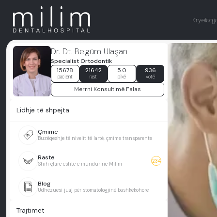
Kryefaqj
Dr. Dt. Begüm Ulaşan
Specialist Ortodontik
15678
21642
5.0
936
pacient
rast
pikë
votë
Merrni Konsultimë Falas
Lidhje të shpejta
Çmime
Buzëqeshje të nivelit të lartë, çmime transparente
Raste
234
Shih çfarë është e mundur në Milim
Blog
Udhëzuesi juaj për stomatologjinë bashkëkohore
Trajtimet