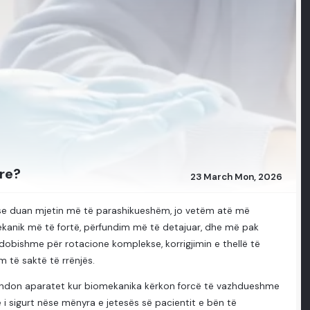
re?
23 March Mon, 2026
e duan mjetin më të parashikueshëm, jo vetëm atë më
ekanik më të fortë, përfundim më të detajuar, dhe më pak
dobishme për rotacione komplekse, korrigjimin e thellë të
 të saktë të rrënjës.
mandon aparatet kur biomekanika kërkon forcë të vazhdueshme
 i sigurt nëse mënyra e jetesës së pacientit e bën të