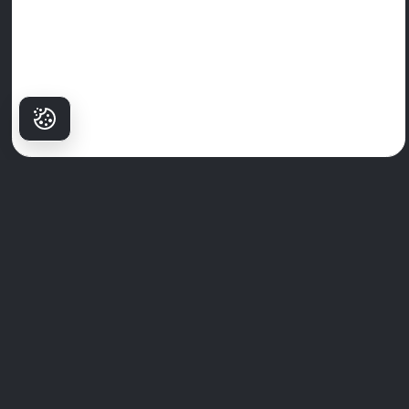
Pse pacientët
Zgjedhin Milim?
Spitali Dentar Milim
nuk është vetëm një qendër, është vendi ku
buzëqeshja e besueshme fillon. Me një ekip specialistësh të niveli
botëror, teknologji të avancuar dhe një qasje prioritare për
pacientin, ne e kthejmë kujdesin dental në një përvojë të klasit të
lartë.
Ne prioritet keni higjienën, rehatisë dhe trajtimet e personalizuara
të krijuara vetëm për ju. Mos u mbështet vetëm në fjalët tona,