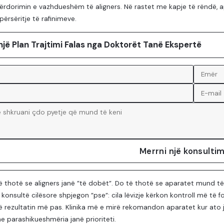
rdorimin e vazhdueshëm të aligners. Në rastet me kapje të rëndë, a
përsëritje të rafinimeve.
një Plan Trajtimi Falas nga Doktorët Tanë Ekspertë
Merrni një konsultim
ë thotë se aligners janë ”të dobët”. Do të thotë se aparatet mund 
ë konsultë cilësore shpjegon ”pse”: cila lëvizje kërkon kontroll më të f
 rezultatin më pas. Klinika më e mirë rekomandon aparatet kur ato janë
he parashikueshmëria janë prioriteti.