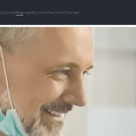
a
Trajtimet
Blog
mjekët
Çmime
Pse Milim?
Kontakt