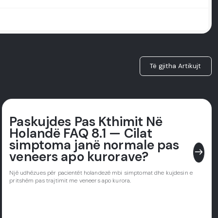
Të gjitha Artikujt
Paskujdes Pas Kthimit Në
Holandë FAQ 8.1 — Cilat
simptoma janë normale pas
east
veneers apo kurorave?
Një udhëzues për pacientët holandezë mbi simptomat dhe kujdesin e
pritshëm pas trajtimit me veneers apo kurora.