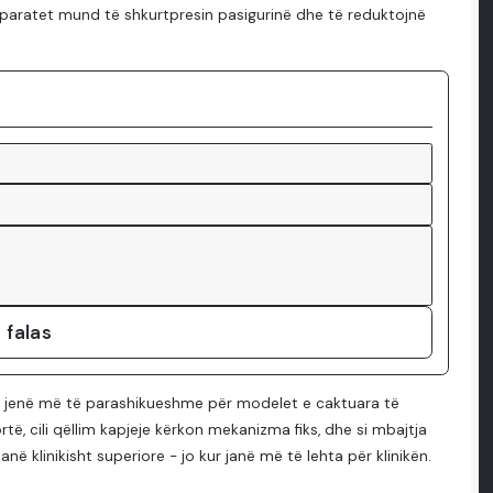
paratet mund të shkurtpresin pasigurinë dhe të reduktojnë
 falas
të jenë më të parashikueshme për modelet e caktuara të
ortë, cili qëllim kapjeje kërkon mekanizma fiks, dhe si mbajtja
 klinikisht superiore - jo kur janë më të lehta për klinikën.