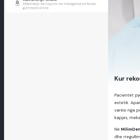
Mbështetje me fuqizim me inteligjencë artificiale,
gjithmonë online
Kur rek
Pacientët p
estetik. Apa
varësi nga p
kapjes, meka
Në
MilimDen
dhe rregulli