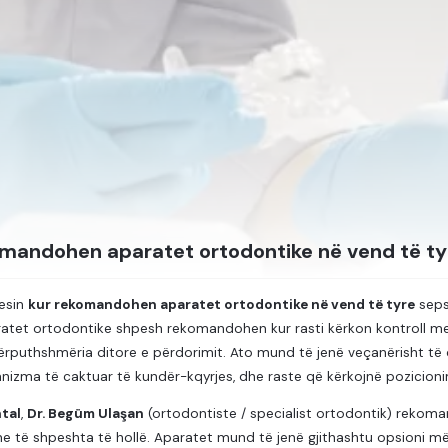
omandohen aparatet ortodontike në vend të ty
yesin
kur rekomandohen aparatet ortodontike në vend të tyre
seps
ratet ortodontike shpesh rekomandohen kur rasti kërkon kontroll m
ërputhshmëria ditore e përdorimit. Ato mund të jenë veçanërisht të 
nizma të caktuar të kundër-kqyrjes, dhe raste që kërkojnë pozicionim
tal
,
Dr. Begüm Ulaşan
(ortodontiste / specialist ortodontik) reko
me të shpeshta të hollë. Aparatet mund të jenë gjithashtu opsioni më