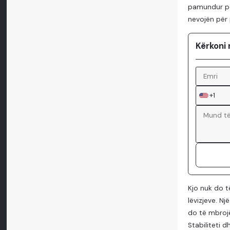
pamundur pë
nevojën për 
Kërkoni 
+1
Kjo nuk do t
lëvizjeve. Nj
do të mbrojë
Stabiliteti d