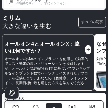
オンラインサポート
AI駆動のサポート、常にオンライン
ミリム
すべての記事
大きな違いを生む
オールオン4とオールオンX：違
なぜ
east
いは何ですか？
ンプ
オールオン4は4本のインプラントを使用して効率的
効果的
でコスト効果の高いソリューションを提供します
門的な
が、オールオンXは顎の解剖学に基づいてフレキシブ
ルなインプラント数でパーソナライズされたアプロ
ーチを提供します。あなたの口腔健康、ライフスタ
イル、長期目標に最も適した方法を学んでくださ
い。
患者が