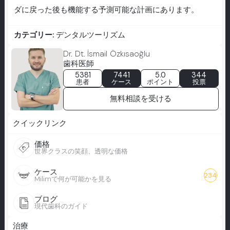
ダに戻った後も機能する予測可能な計画にあります。
カテゴリー:
デンタルツーリズム
Dr. Dt. İsmail Özkısaoğlu
歯科医師
5381
7441
5.0
344
患者
ケース
ポイント
投票
無料相談を受ける
クイックリンク
価格
世界クラスの笑顔、透明な価格
ケース
234
Milimで何が可能かを見る
ブログ
現代歯科のガイド
治療