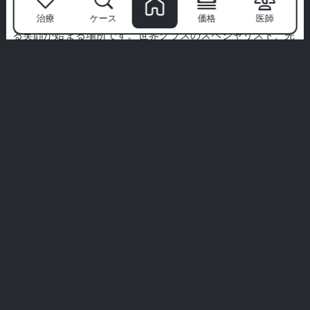
ミリムを選ぶ理由は？
治療
ケース
価格
医師
ミリム歯科医院
は単なるクリニックではありません—自信あ
る笑顔が始まる場所です。世界クラスのスペシャリスト、先
進技術、患者優先のアプローチで、私たちは歯科治療をプレ
ミアムな体験に変えます。
私たちは衛生、快適さ、あなたのためだけに設計されたオー
ダーメイドの治療を優先します。私たちの言葉だけを信じて
はいけません—実際の患者からのリアルなストーリーを探っ
てみてください。
あなたの完璧な笑顔はここから始まります。ミリムの体験に
参加してください。
すべての体験を見る