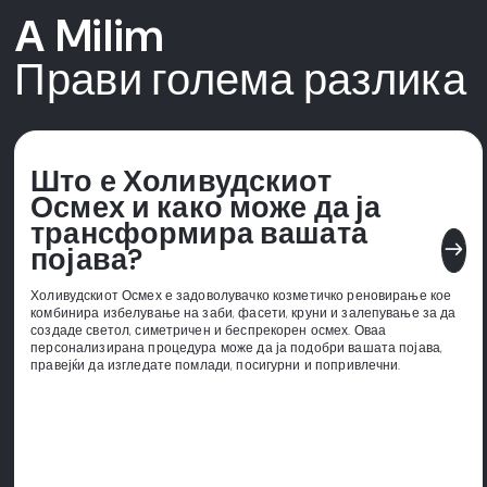
А Milim
Прави голема разлика
Што е Холивудскиот
Осмех и како може да ја
трансформира вашата
east
појава?
Холивудскиот Осмех е задоволувачко козметичко реновирање кое
комбинира избелување на заби, фасети, круни и залепување за да
создаде светол, симетричен и беспрекорен осмех. Оваа
персонализирана процедура може да ја подобри вашата појава,
правејќи да изгледате помлади, посигурни и попривлечни.