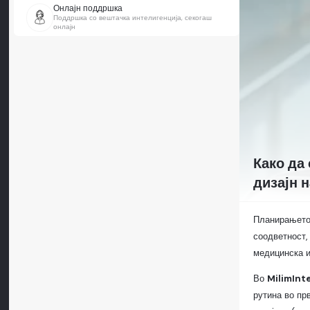
Онлајн поддршка
Поддршка со вештачка интелигенција, секогаш
онлајн
Како да
дизајн 
Планирањето 
соодветност,
медицинска и
Во
MilimInt
рутина во пр