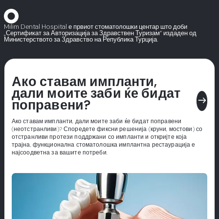
Milim Dental Hospital е првиот стоматолошки центар што доби
„Сертификат за Авторизација за Здравствен Туризам“ издаден од
Министерството за Здравство на Република Турција.
Ако ставам импланти,
дали моите заби ќе бидат
east
поправени?
Ако ставам импланти, дали моите заби ќе бидат поправени
(неотстранливи)? Споредете фиксни решенија (круни, мостови) со
отстранливи протези поддржани со импланти и откријте која
трајна, функционална стоматолошка имплантна рестаурација е
најсоодветна за вашите потреби.