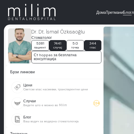
Дома
Третмани
Блог
л
Dr. Dt. İsmail Özkısaoğlu
Стоматолог
5381
7441
5.0
344
пациент
случај
точка
глас
Ст hoppas за безплатна
консултација
Брзи линкови
Цени
Светски клас насмевки, транспарентни цени
Случаи
234
Видете што е можно во Milim
Блог
Ваш водич за модерна стоматологија
Третмани