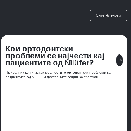
Сите Членови
Кои ортодонтски
проблеми се најчести кај
east
пациентите од Nilüfer?
Прирачник кој ги истакнува честите ортодонтски проблеми кај
пациентите од Nilüfer и достапните опции за третман.