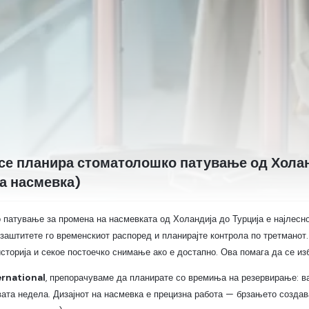
 се планира стоматолошко патување од Холан
на насмевка)
патување за промена на насмевката од Холандија до Турција е најлесно
 заштитете го временскиот распоред и планирајте контрола по третманот
сторија и секое постоечко снимање ако е достапно. Ова помага да се из
ernational
, препорачуваме да планирате со времиња на резервирање: в
вата недела. Дизајнот на насмевка е прецизна работа — брзањето создава 