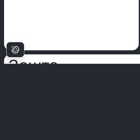
Зошто
пациентите
Избираат Milim?
Milim Dental Hospital
не е само клиника—тоа е место каде што
почнуваат доверливите насмевки. Со тим на светска класа
специјалисти, напредна технологија и пристап фокусиран на
пациентот, ние ја трансформираме стоматолошката нега во
премиум искуство.