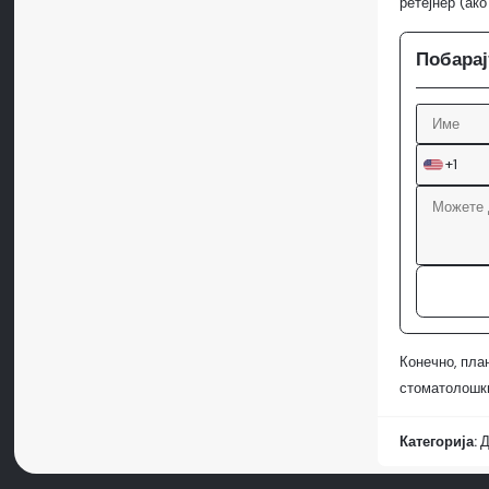
ретејнер (ак
Побарај
+1
Конечно, пла
стоматолошки
Категорија:
Д