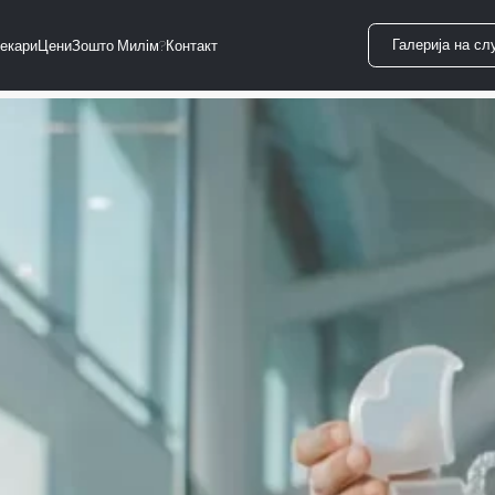
Галерија на сл
екари
Цени
Зошто Милім?
Контакт