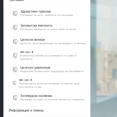
Здравствен туризам
Патување за нега, заминете со насмевка
Зигоматски импланти
Безбедни импланти за низок обем на коска
Целосни венери
Целосна трансформација на насмевката со венери
All-on-4
Комплетна обнова на насмевката со само 4
импланти
Целосен циркониум
Издржлив, безметален надградба на насмевката
All-on-X
Прилагодена целосна насмевка со висока арка,
усогласена со вас
Холивудска насмевка
Насмевка на ниво на познати личности, совршена
Информации и помош