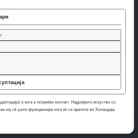
кари
султација
даптација) и кога е потребен контакт. Најдоброто искуство со
ан кој сè уште функционира кога ќе се вратите во Холандија.