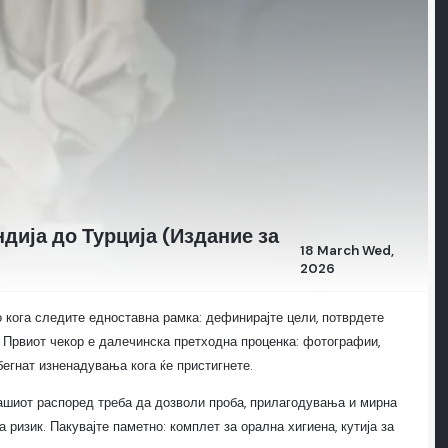
дија до Турција (Издание за
18 March Wed,
2026
 кога следите едноставна рамка: дефинирајте цели, потврдете
. Првиот чекор е далечинска претходна проценка: фотографии,
бегнат изненадувања кога ќе пристигнете.
ашиот распоред треба да дозволи проба, прилагодувања и мирна
ризик. Пакувајте паметно: комплет за орална хигиена, кутија за