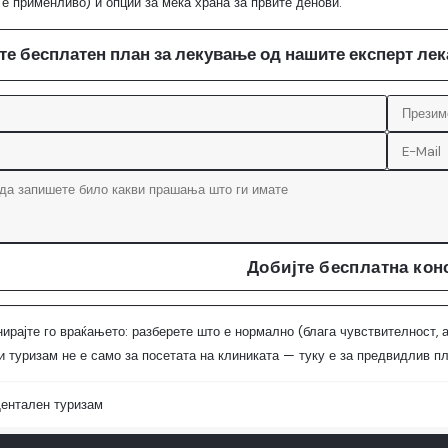
о е применливо) и опции за мека храна за првите денови.
те бесплатен план за лекување од нашите експерт ле
Добијте бесплатна кон
нирајте го враќањето: разберете што е нормално (блага чувствителност, а
 туризам не е само за посетата на клиниката — туку е за предвидлив пл
ентален туризам