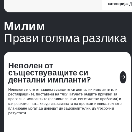
категорија:
Д
Милим
Прави голяма разлика
Неволен от
съществуващите си
east
дентални импланти?
Неволен ли сте от съществуващите си дентални импланти или
реставрациите, поставени на тях? Научете общите причини за
провал на имплантите (периимплантит, естетически проблеми) и
как ревизионната хирургия, замяната на протези и внимателното
планиране могат да доведат до задоволителни, дългосрочни
резултати.