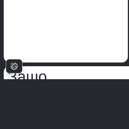
Защо
пациентите
избират
Милим?