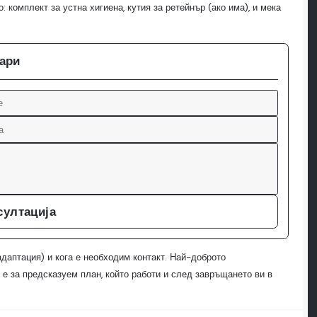
 комплект за устна хигиена, кутия за ретейнър (ако има), и мека
кари
султација
адаптация) и кога е необходим контакт. Най-доброто
е за предсказуем план, който работи и след завръщането ви в