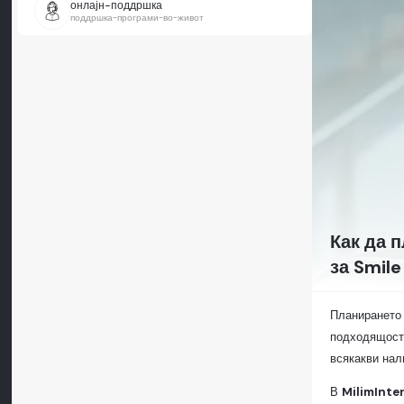
онлајн-поддршка
поддршка-програми-во-живот
Как да 
за Smile
Планирането 
подходящост,
всякакви нал
В
MilimInte