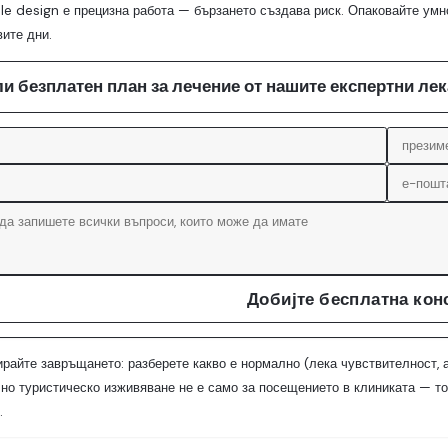
le design е прецизна работа — бързането създава риск. Опаковайте умно:
вите дни.
ли безплатен план за лечение от нашите експертни ле
Добијте бесплатна кон
ирайте завръщането: разберете какво е нормално (лека чувствителност, 
но туристическо изживяване не е само за посещението в клиниката — то 
.