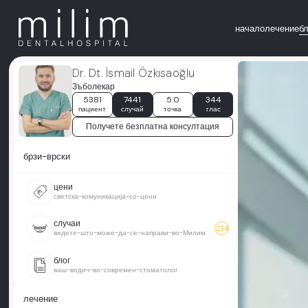
начало
лечение
б
Dr. Dt. İsmail Özkısaoğlu
Зъболекар
5381
7441
5.0
344
пациент
случай
точка
глас
Получете безплатна консултация
брзи-врски
цени
светска-комуникација-со-цени
случаи
234
видете-што-може-да-се-направи-во-Милим
блог
ваш-водич-во-современ-стоматолог
лечение