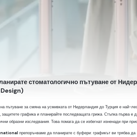
планирате стоматологично пътуване от Ниде
 Design)
на пътуване за смяна на усмивката от Нидерландия до Турция е най-лес
 защитете графика и планирайте последващата грижа. Стъпка първа е д
ични образни изследвания. Това помага да се избегнат изненади при при
rnational
препоръчваме да планирате с буфери: графикът ви трябва да 