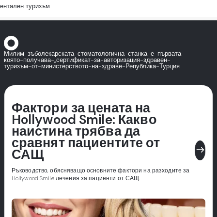
ентален туризъм
Милим-зъболекарската-стоматологична-станка-е-първата-
която-получава-„сертификат-за-авторизация-здравен-
туризъм-от-министерството-на-здраве-Република-Турция
Фактори за цената на
Hollywood Smile: Какво
наистина трябва да
сравнят пациентите от
east
САЩ
Ръководство, обясняващо основните фактори на разходите за
Hollywood Smile лечения за пациенти от САЩ.