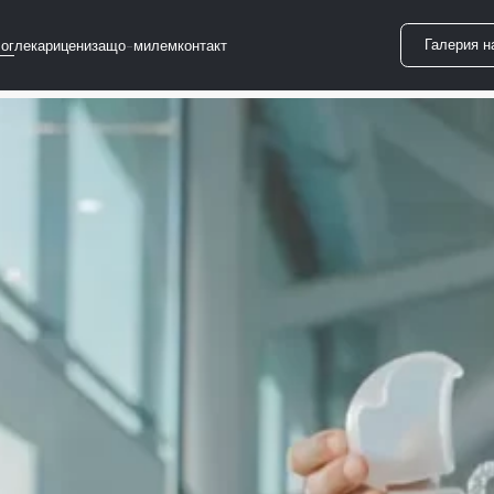
Галерия н
лог
лекари
цени
защо-милем
контакт