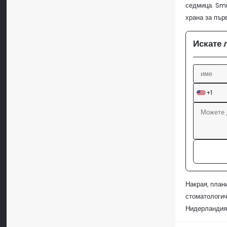
седмица. Smi
храна за пър
Искате 
+1
Накрая, план
стоматологич
Нидерландия