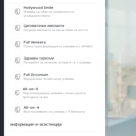
Hollywood Smile
Усмивка на ниво на знаменитости,
усъвършенствана
Цигоматични импланти
Сигурни импланти за нисък обем на костта
Full Veneers
Пълна трансформация на усмивката с veneers
Здравен туризъм
Пътувайте за лечение, оставете се с усмивка
Full Zirconium
Издържлива, безметална усмивка
All-on-X
Персонализирана усмивка с пълен дъгата,
пригодена за вас
All-on-4
Възстановяване на усмивка с 4 импланта
информации-и-асистенција