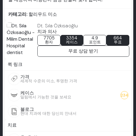
카테고리:
할리우드 미소
Dt. Sıla Özkısaoğlu
치과 의사
7705
3354
4.9
664
환자
케이스
포인트
투표
무료 상담 받기
퀵 링크
가격
세계적 수준의 미소, 투명한 가격
케이스
234
밀림에서 가능한 것을 보세요
블로그
현대 치과에 대한 당신의 안내서
치료