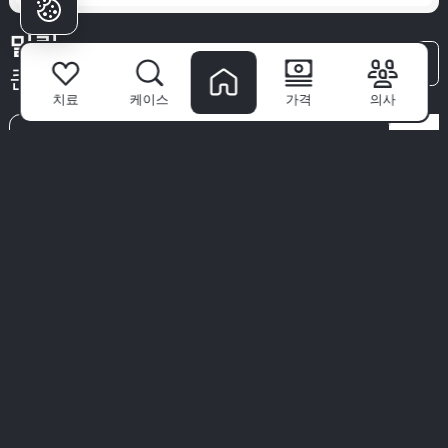
밀림
모든 기사
큰 차이를 만듭니다
치료
케이스
가격
의사
상담 중에 교합은 어떻게 평가되나
지르
east
요?
할 모
교정 상담 동안 교합 평가 과정을 설명하는 가이드입니
기술의
다.
적인 
대안으
환자들이
이 뛰
밀림을 선택하는 이유는?
밀림 치과 병원
은 단순한 클리닉이 아닙니다—자신감 있는 미
소가 시작되는 곳입니다. 세계 최고의 전문가팀과 첨단 기술,
환자 우선 접근 방식을 통해 우리는 치과 치료를 프리미엄 경
험으로 바꿉니다.
우리는 위생, 편안함, 귀하만을 위한 맞춤 치료를 우선시합니
다. 우리의 말을 그대로 믿지 마세요—실제 환자들의 실제 이야