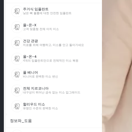
주거식 임플란트
낮은 뼈 볼륨에 대한 안전한 임플란트
올-온-X
고객 맞춤형 전체 아치 미소
건강 관광
치료를 위해 여행하고, 미소를 안고 돌아가세요
올-온-4
4개의 임플란트만으로 전체적인 미소 복원
풀 베니어
비니어로 완벽한 미소 변신
전체 지르코니아
내구성이 뛰어난 금속 없는 미소 업그레이드
할리우드 미소
유명인 수준의 완벽한 미소
정보와_도움