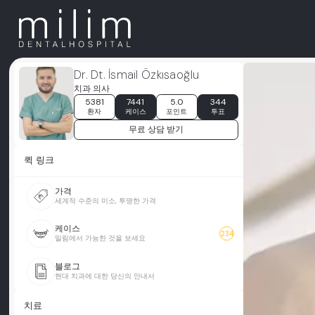
Dr. Dt. İsmail Özkısaoğlu
치과 의사
5381
7441
5.0
344
환자
케이스
포인트
투표
무료 상담 받기
퀵 링크
가격
세계적 수준의 미소, 투명한 가격
케이스
234
밀림에서 가능한 것을 보세요
블로그
현대 치과에 대한 당신의 안내서
치료