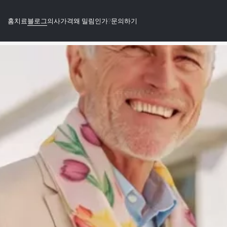
홈
치료
블로그
의사
가격
왜 밀림인가?
문의하기