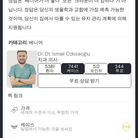
정답은 “베니어가 더 좋다” 또는 “크라운이 더 강하다”가 아
닙니다. 정답은 당신의 생물학과 교합에 가장 예측 가능한
것이며, 당신이 집에서 따를 수 있는 유지 관리 계획에 의해
지원됩니다.
카테고리:
베니어
Dr. Dt. İsmail Özkısaoğlu
치과 의사
5381
7441
5.0
344
환자
케이스
포인트
투표
무료 상담 받기
퀵 링크
가격
세계적 수준의 미소, 투명한 가격
케이스
234
밀림에서 가능한 것을 보세요