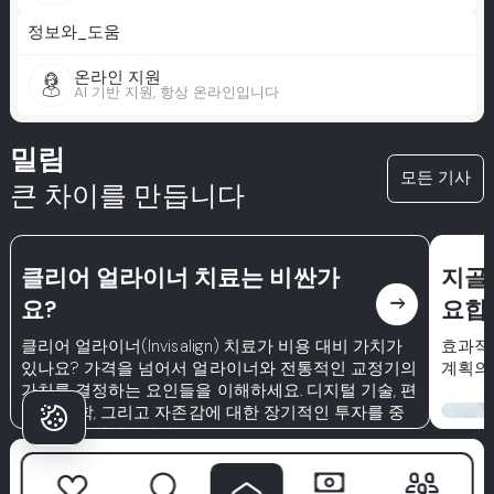
정보와_도움
온라인 지원
AI 기반 지원, 항상 온라인입니다
밀림
모든 기사
큰 차이를 만듭니다
클리어 얼라이너 치료는 비싼가
지골
east
요?
요합
클리어 얼라이너(Invisalign) 치료가 비용 대비 가치가
효과적
있나요? 가격을 넘어서 얼라이너와 전통적인 교정기의
계획의
가치를 결정하는 요인들을 이해하세요. 디지털 기술, 편
안함, 미학, 그리고 자존감에 대한 장기적인 투자를 중
점적으로 살펴봅니다.
환자들이