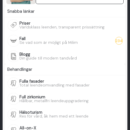
Snabba länkar
Priser
Världsklass leenden, transparent prissättning
Fall
234
Se vad som är möjligt på Milim
Blogg
Din guide till modern tandvård
Behandlingar
Fulla fasader
Total leendeomvandling med fasader
Full zirkonium
Hållbar, metallfri leendeuppgradering
Hälsoturism
Res för vård, åk hem med ett leende
All-on-X