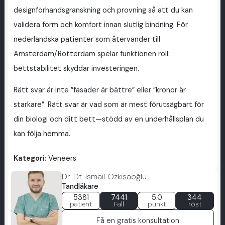
designförhandsgranskning och provning så att du kan
validera form och komfort innan slutlig bindning. För
nederländska patienter som återvänder till
Amsterdam/Rotterdam spelar funktionen roll:
bettstabilitet skyddar investeringen.
Rätt svar är inte ”fasader är bättre” eller ”kronor är
starkare”. Rätt svar är vad som är mest förutsägbart för
din biologi och ditt bett—stödd av en underhållsplan du
kan följa hemma.
Kategori:
Veneers
Dr. Dt. İsmail Özkısaoğlu
Tandläkare
5381
7441
5.0
344
patient
Fall
punkt
röst
Få en gratis konsultation