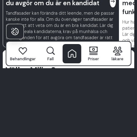
east
du avgör om du är en kandidat
med 
funk
Tandfasader kan förändra ditt leende, men de passar
kanske inte för alla. Om du överväger tandfasader är
Hur ha
det viktigt att veta om du är en bra kandidat. Lär dig
patient
om de ideala kandidaterna, krav på munhälsa och
Lär dig
överväganden för att avgöra om tandfasader är rätt
och vår
för dig.
med sä
Varför Patienter
Behandlingar
Fall
Priser
läkare
Väljer Milim?
Milim Tandläkarsjukhus
är inte bara en klinik—det är där
självsäkra leenden börjar. Med ett team av
världsklassspecialister, avancerad teknik och ett patient-
först tillvägagångssätt, förvandlar vi tandvård till en
premiumupplevelse.
Vi prioriterar hygien, komfort och skräddarsydda
behandlingar designade just för dig. Ta inte bara vårt ord för
det—utforska verkliga berättelser från verkliga patienter.
Ditt perfekta leende börjar här. Gå med i Milim-upplevelsen.