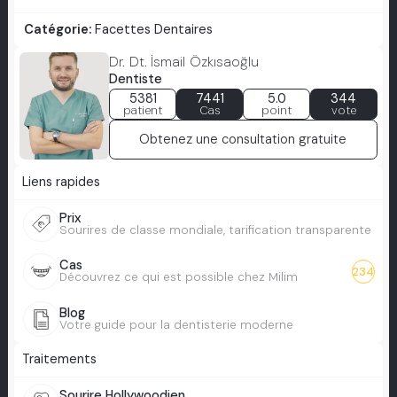
Catégorie:
Facettes Dentaires
Dr. Dt. İsmail Özkısaoğlu
Dentiste
5381
7441
5.0
344
patient
Cas
point
vote
Obtenez une consultation gratuite
Liens rapides
Prix
Sourires de classe mondiale, tarification transparente
Cas
234
Découvrez ce qui est possible chez Milim
Blog
Votre guide pour la dentisterie moderne
Traitements
Sourire Hollywoodien