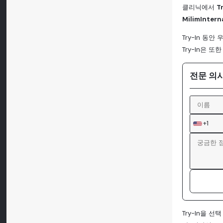
클리닉에서
T
MilimIntern
Try-In 동
Try-In은
전문 의
+1
Try-In을