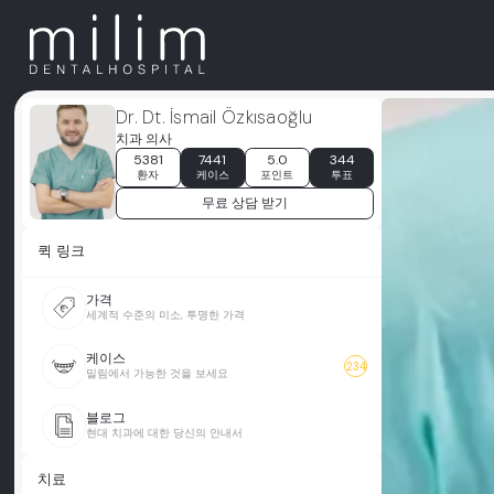
Dr. Dt. İsmail Özkısaoğlu
치과 의사
5381
7441
5.0
344
환자
케이스
포인트
투표
무료 상담 받기
퀵 링크
가격
세계적 수준의 미소, 투명한 가격
케이스
234
밀림에서 가능한 것을 보세요
블로그
현대 치과에 대한 당신의 안내서
치료