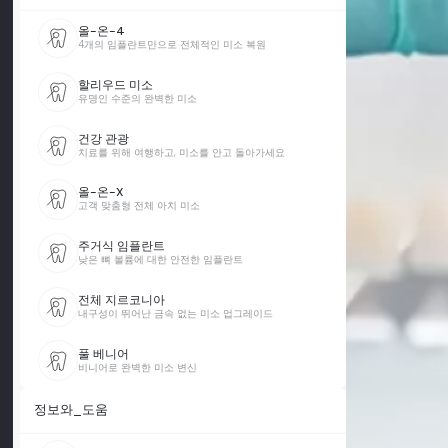
올-온-4
4개의 임플란트만으로 전체적인 미소 복원
할리우드 미소
유명인 수준의 완벽한 미소
건강 관광
치료를 위해 여행하고, 미소를 안고 돌아가세요
올-온-X
고객 맞춤형 전체 아치 미소
주거식 임플란트
낮은 뼈 볼륨에 대한 안전한 임플란트
전체 지르코니아
내구성이 뛰어난 금속 없는 미소 업그레이드
풀 베니어
비니어로 완벽한 미소 변신
정보와_도움