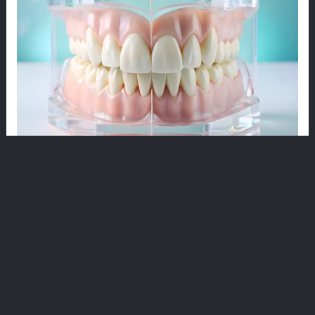
play_arrow
play_a
되