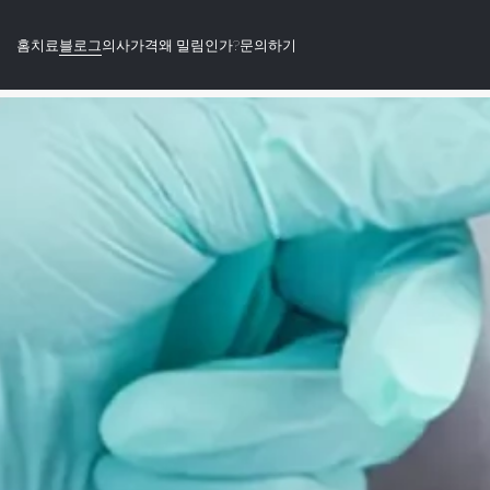
홈
치료
블로그
의사
가격
왜 밀림인가?
문의하기