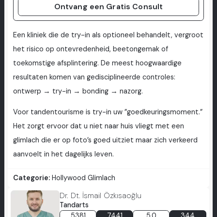
Ontvang een Gratis Consult
Een kliniek die de try-in als optioneel behandelt, vergroot
het risico op ontevredenheid, beetongemak of
toekomstige afsplintering. De meest hoogwaardige
resultaten komen van gedisciplineerde controles:
ontwerp → try-in → bonding → nazorg.
Voor tandentourisme is try-in uw ”goedkeuringsmoment.”
Het zorgt ervoor dat u niet naar huis vliegt met een
glimlach die er op foto’s goed uitziet maar zich verkeerd
aanvoelt in het dagelijks leven.
Categorie:
Hollywood Glimlach
Dr. Dt. İsmail Özkısaoğlu
Tandarts
5381
7441
5.0
344