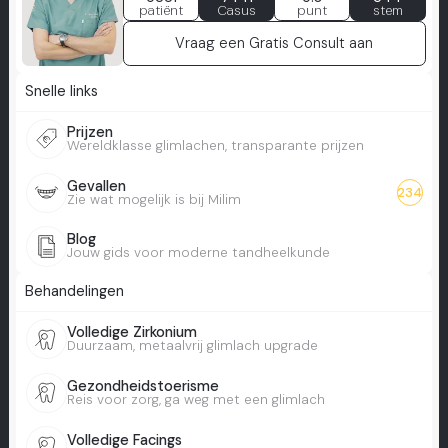
patiënt
Casus
punt
stem
Vraag een Gratis Consult aan
Snelle links
Prijzen
Wereldklasse glimlachen, transparante prijzen
Gevallen
234
Zie wat mogelijk is bij Milim
Blog
Jouw gids voor moderne tandheelkunde
Behandelingen
Volledige Zirkonium
Duurzaam, metaalvrij glimlach upgrade
Gezondheidstoerisme
Reis voor zorg, ga weg met een glimlach
Volledige Facings