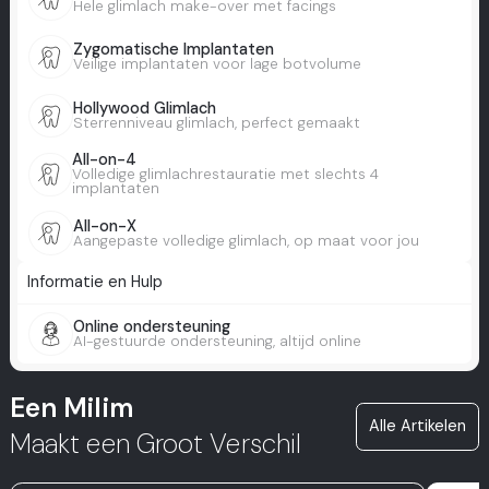
Hele glimlach make-over met facings
Zygomatische Implantaten
Veilige implantaten voor lage botvolume
Hollywood Glimlach
Sterrenniveau glimlach, perfect gemaakt
All-on-4
Volledige glimlachrestauratie met slechts 4
implantaten
All-on-X
Aangepaste volledige glimlach, op maat voor jou
Informatie en Hulp
Online ondersteuning
AI-gestuurde ondersteuning, altijd online
Een Milim
Alle Artikelen
Maakt een Groot Verschil