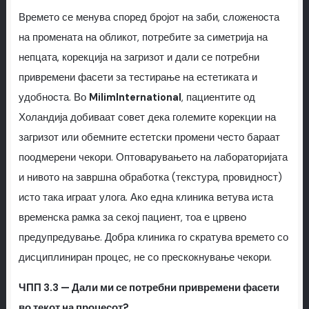
Времето се менува според бројот на заби, сложеноста
на промената на обликот, потребите за симетрија на
непцата, корекција на загризот и дали се потребни
привремени фасети за тестирање на естетиката и
удобноста. Во
MilimInternational
, пациентите од
Холандија добиваат совет дека големите корекции на
загризот или обемните естетски промени често бараат
поодмерени чекори. Оптоварувањето на лабораторијата
и нивото на завршна обработка (текстура, провидност)
исто така играат улога. Ако една клиника ветува иста
временска рамка за секој пациент, тоа е црвено
предупредување. Добра клиника го скратува времето со
дисциплиниран процес, не со прескокнување чекори.
ЧПП 3.3 — Дали ми се потребни привремени фасети
во текот на процесот?