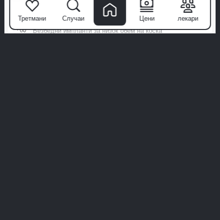
Патување за нега, заминете со насмевка
Третмани
Случаи
Цени
лекари
Зигоматски импланти
Безбедни импланти за низок обем на коска
Холивудска насмевка
Насмевка на ниво на познати личности, совршена
All-on-X
Прилагодена целосна насмевка со висока арка,
усогласена со вас
All-on-4
Комплетна обнова на насмевката со само 4 импланти
Информации и помош
Онлајн поддршка
Поддршка со вештачка интелигенција, секогаш онлајн
А Milim
Сите Членови
Прави голема разлика