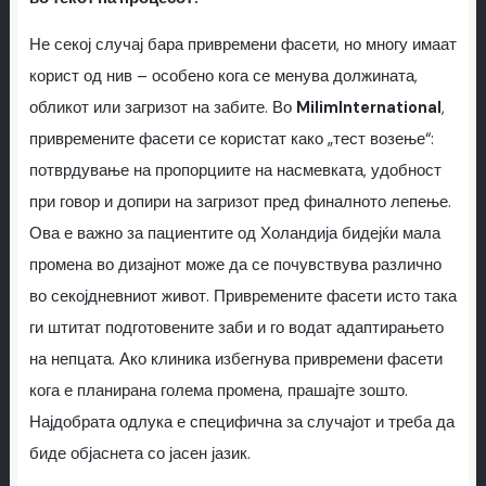
Не секој случај бара привремени фасети, но многу имаат
корист од нив – особено кога се менува должината,
обликот или загризот на забите. Во
MilimInternational
,
привремените фасети се користат како „тест возење“:
потврдување на пропорциите на насмевката, удобност
при говор и допири на загризот пред финалното лепење.
Ова е важно за пациентите од Холандија бидејќи мала
промена во дизајнот може да се почувствува различно
во секојдневниот живот. Привремените фасети исто така
ги штитат подготовените заби и го водат адаптирањето
на непцата. Ако клиника избегнува привремени фасети
кога е планирана голема промена, прашајте зошто.
Најдобрата одлука е специфична за случајот и треба да
биде објаснета со јасен јазик.