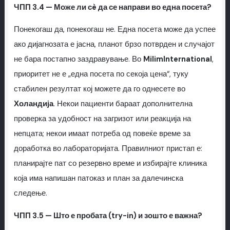
ЧПП 3.4 — Може ли сè да се направи во една посета?
Понекогаш да, понекогаш не. Една посета може да успее
ако дијагнозата е јасна, планот брзо потврден и случајот
не бара постапно заздравување. Во
MilimInternational
,
приоритет не е „една посета по секоја цена“, туку
стабилен резултат кој можете да го однесете во
Холандија
. Некои пациенти бараат дополнителна
проверка за удобност на загризот или реакција на
непцата; некои имаат потреба од повеќе време за
доработка во лабораторијата. Правилниот пристап е:
планирајте пат со резервно време и избирајте клиника
која има напишан патоказ и план за далечинска
следење.
ЧПП 3.5 — Што е пробата (try-in) и зошто е важна?