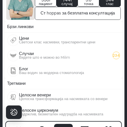
5381
7441
5.0
344
пациент
случај
точка
глас
Ст hoppas за безплатна консултација
Брзи линкови
Цени
Светски клас насмевки, транспарентни цени
Случаи
234
Видете што е можно во Milim
Блог
Ваш водич за модерна стоматологија
Третмани
Целосни венери
Целосна трансформација на насмевката со венери
Целосен циркониум
Издржлив, безметален надградба на насмевката
Здравствен туризам