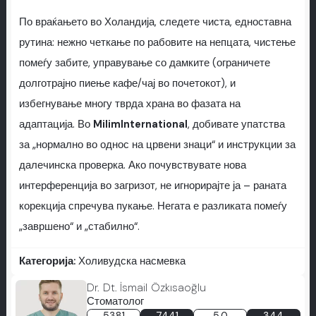
По враќањето во Холандија, следете чиста, едноставна
рутина: нежно четкање по рабовите на непцата, чистење
помеѓу забите, управување со дамките (ограничете
долготрајно пиење кафе/чај во почетокот), и
избегнување многу тврда храна во фазата на
адаптација. Во
MilimInternational
, добивате упатства
за „нормално во однос на црвени знаци“ и инструкции за
далечинска проверка. Ако почувствувате нова
интерференција во загризот, не игнорирајте ја – раната
корекција спречува пукање. Негата е разликата помеѓу
„завршено“ и „стабилно“.
Категорија:
Холивудска насмевка
Dr. Dt. İsmail Özkısaoğlu
Стоматолог