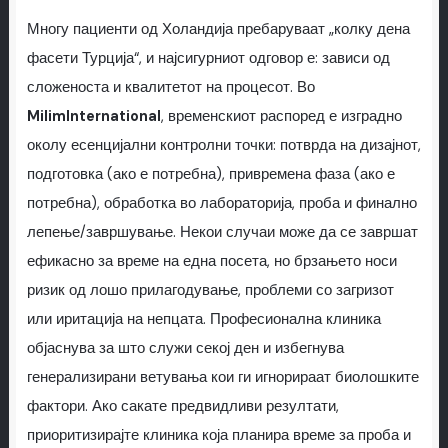
Многу пациенти од Холандија пребаруваат „колку дена
фасети Турција“, и најсигурниот одговор е: зависи од
сложеноста и квалитетот на процесот. Во
MilimInternational
, временскиот распоред е изградно
околу есенцијални контролни точки: потврда на дизајнот,
подготовка (ако е потребна), привремена фаза (ако е
потребна), обработка во лабораторија, проба и финално
лепење/завршување. Некои случаи може да се завршат
ефикасно за време на една посета, но брзањето носи
ризик од лошо прилагодување, проблеми со загризот
или иритација на непцата. Професионална клиника
објаснува за што служи секој ден и избегнува
генерализирани ветувања кои ги игнорираат биолошките
фактори. Ако сакате предвидливи резултати,
приоритизирајте клиника која планира време за проба и