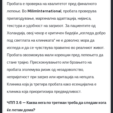
Пробата е проверка на квалитетот пред финалното
лепење. Во
MilimInternational
, пробата проверува
прилагодување, маргинална адаптација, нијанса,
текстура и удобност на загризот. За пациентите од
Холандија, овој чекор е критичен бидејќи „изгледа добро
под светлата на клиниката“ не е доволно; мора да
изгледа и да се чувствува правилно во реалниот живот.
Пробата овозможува мали корекции пред лепењето да
стане трајно. Прескокнувањето или брзањето на
пробата зголемува ризик од незадоволство,
непријатност при загриз или иритација на непцата.
Клиника која ја третира пробата како есенцијална е
клиника која приоритизира предвидливост.
ЧПП 3.6 — Каква нега по третман треба да следам кога
ќе летам дома?