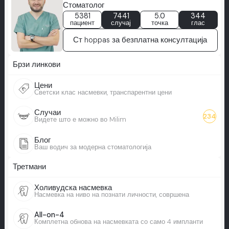
Стоматолог
5381
7441
5.0
344
пациент
случај
точка
глас
Ст hoppas за безплатна консултација
Брзи линкови
Цени
Светски клас насмевки, транспарентни цени
Случаи
234
Видете што е можно во Milim
Блог
Ваш водич за модерна стоматологија
Третмани
Холивудска насмевка
Насмевка на ниво на познати личности, совршена
All-on-4
Комплетна обнова на насмевката со само 4 импланти