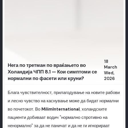
18
Нега по третман по враќањето во
March
Холандија ЧПП 8.1 — Кои симптоми се
Wed,
нормални по фасети или круни?
2026
Блага чувствителност, прилагодување на новите рабови
и лесно чувство на каснување може да бидат нормални
во почетокот. Во
MilimInternational
, холандските
пациенти добиваат водич "нормално спротивно на
ненормално" за да не паничат и да не ги игнорираат