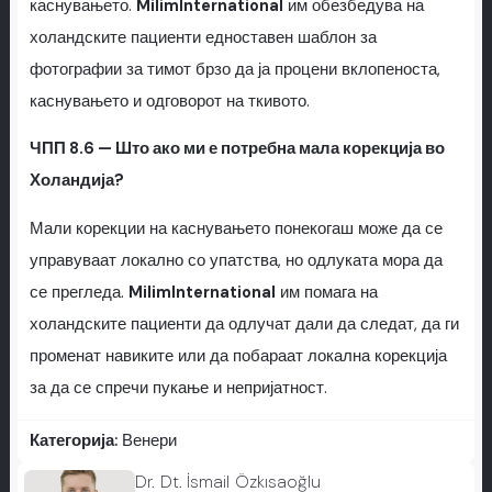
каснувањето.
MilimInternational
им обезбедува на
холандските пациенти едноставен шаблон за
фотографии за тимот брзо да ја процени вклопеноста,
каснувањето и одговорот на ткивото.
ЧПП 8.6 — Што ако ми е потребна мала корекција во
Холандија?
Мали корекции на каснувањето понекогаш може да се
управуваат локално со упатства, но одлуката мора да
се прегледа.
MilimInternational
им помага на
холандските пациенти да одлучат дали да следат, да ги
променат навиките или да побараат локална корекција
за да се спречи пукање и непријатност.
Категорија:
Венери
Dr. Dt. İsmail Özkısaoğlu