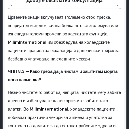
Добијте бесплатна консултација
Црвените знаци вклучуваат зголемено оток, треска,
непријатен исцедок, силна болка што се зголемува или
изненадни големи промени во каснатата функција.
MilimInternational
им обезбедува на холандските
пациенти правила за ескалација и далечински тријаж за
безбедно упатување на следните чекори.
ЧПП 8.3 — Како треба да ја чистам и заштитам мојата
нова насмевка?
Нежно чистете го работ кај непцата, чистете меѓу забите
дневно и избегнувајте да ги користите забите како
алатки. Во
MilimInternational
, холандските пациенти
добиваат практични чекори за хигиена и упатства за
контрола на дамките за да останат рабовите здрави и