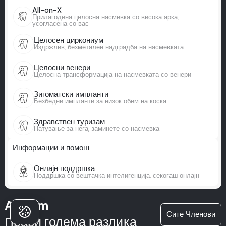
All-on-X
Прилагодена целосна насмевка со висока арка,
усогласена со вас
Целосен циркониум
Издржлив, безметален надградба на насмевката
Целосни венери
Целосна трансформација на насмевката со венери
Зигоматски импланти
Безбедни импланти за низок обем на коска
Здравствен туризам
Патување за нега, заминете со насмевка
Информации и помош
Онлајн поддршка
Поддршка со вештачка интелигенција, секогаш онлајн
А Milim
Сите Членови
Прави голема разлика