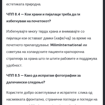
естетиката природна.
ЧПП 8.4 — Кои храни и пијалаци треба да ги
избегнувам на почетокот?
Избегнувајте многу тврда храна и внимавајте со
пијалаци кои оставаат дамки (кафе/чај) за време на
почетното прилагодување.
MilimInternational
им
советува на холандските пациенти краткорочна
стратегија за храна што ги штити рабовите и поддржува
удобност.
ЧПП 8.5 — Како да испратам фотографии за
далечински следење?
Користете добро осветлување и испратете: слика од
насмевката фронтално, странични погледи и погледи на