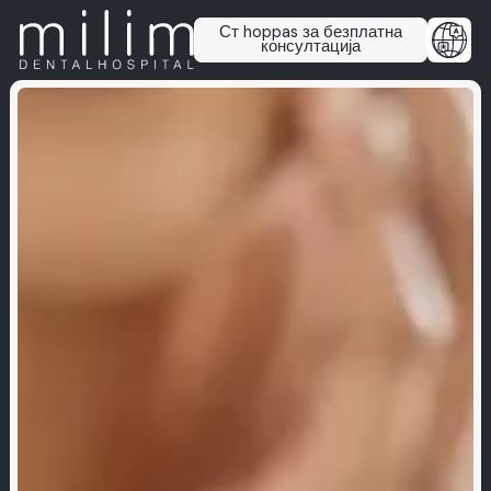
Ст hoppas за безплатна
консултација