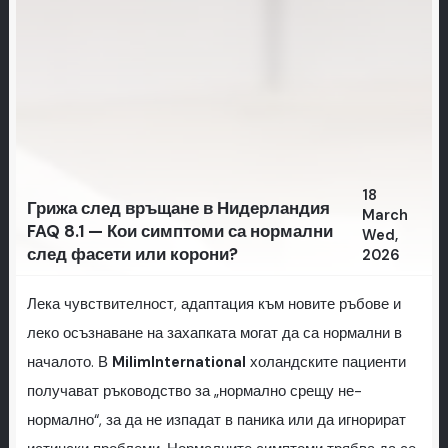
18
Грижа след връщане в Нидерландия
March
FAQ 8.1 — Кои симптоми са нормални
Wed,
след фасети или корони?
2026
Лека чувствителност, адаптация към новите ръбове и
леко осъзнаване на захапката могат да са нормални в
началото. В
MilimInternational
холандските пациенти
получават ръководство за „нормално срещу не-
нормално“, за да не изпадат в паника или да игнорират