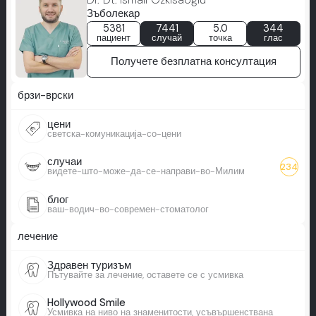
Зъболекар
5381
7441
5.0
344
пациент
случай
точка
глас
Получете безплатна консултация
брзи-врски
цени
светска-комуникација-со-цени
случаи
234
видете-што-може-да-се-направи-во-Милим
блог
ваш-водич-во-современ-стоматолог
лечение
Здравен туризъм
Пътувайте за лечение, оставете се с усмивка
Hollywood Smile
Усмивка на ниво на знаменитости, усъвършенствана