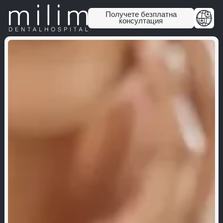
Получете безплатна
консултация