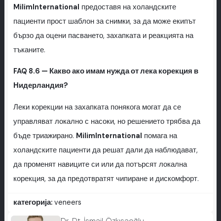
MilimInternational
предоставя на холандските
пациенти прост шаблон за снимки, за да може екипът
бързо да оцени пасването, захапката и реакцията на
тъканите.
FAQ 8.6 — Какво ако имам нужда от лека корекция в
Нидерландия?
Леки корекции на захапката понякога могат да се
управляват локално с насоки, но решението трябва да
бъде триажирано.
MilimInternational
помага на
холандските пациенти да решат дали да наблюдават,
да променят навиците си или да потърсят локална
корекция, за да предотвратят чипиране и дискомфорт.
категорија:
veneers
Dr. Dt. İsmail Özkısaoğlu