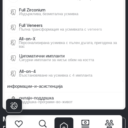
Full Zirconium
Издържлива, безметална усмивка
Full Veneers
Пълна трансформация на усмивката с veneers
All-on-X
Персонализирана усмивка с пълен дъгата, пригодена за
вас
Цигоматични импланти
Сигурни импланти за нисък обем на костта
All-on-4
Възстановяване на усмивка с 4 импланта
информации-и-асистенција
онлајн-поддршка
поддршка-програми-во-живот
Милим
всички-статии