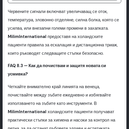
Червените сигнали включват увеличаващ се оток,
температура, зловонно отделяне, силна болка, която се
усилва, или внезапни големи промени в захапката.
MilimInternational
предоставя на холандските
пациенти правила за ескалация и дистанционна триаж,
които ръководят следващите стъпки безопасно.
FAQ 8.3 — Как да почиствам и защитя новата си
усмивка?
Четкайте внимателно край линията на венеца,
почиствайте между зъбите ежедневно и избягвайте
използването на зъбите като инструменти. В
MilimInternational
холандските пациенти получават
практически стъпки за хигиена и насоки за контрол на
петна, за да останат ръбовете здрави и естетиката