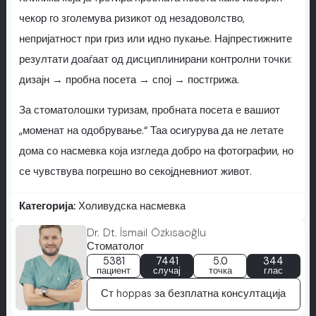
чекор го зголемува ризикот од незадоволство,
непријатност при гриз или идно пукање. Најпрестижните
резултати доаѓаат од дисциплинирани контролни точки:
дизајн → пробна посета → спој → постгрижа.
За стоматолошки туризам, пробната посета е вашиот
„моменат на одобрување.“ Таа осигурува да не летате
дома со насмевка која изгледа добро на фотографии, но
се чувствува погрешно во секојдневниот живот.
Категорија:
Холивудска насмевка
Dr. Dt. İsmail Özkısaoğlu
Стоматолог
5381
7441
5.0
344
пациент
случај
точка
глас
Ст hoppas за безплатна консултација