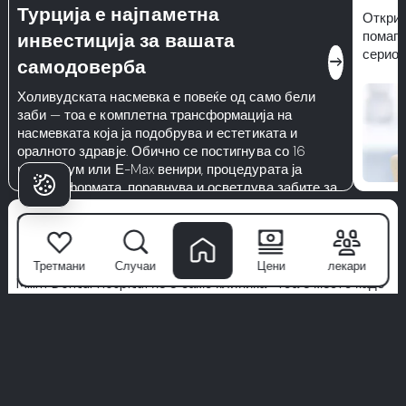
Турција е најпаметна
Откриј
помага
инвестиција за вашата
сериоз
east
самодоверба
Холивудската насмевка е повеќе од само бели
заби — тоа е комплетна трансформација на
насмевката која ја подобрува и естетиката и
оралното здравје. Обично се постигнува со 16
циркониум или Е-Max венири, процедурата ја
менува формата, поравнува и осветлува забите за
да создаде природно совршена насмевка.
Зошто пациентите
Избираат Milim?
Третмани
Случаи
Цени
лекари
Milim Dental Hospital
не е само клиника—тоа е место каде
што почнуваат доверливите насмевки. Со тим на светска
класа специјалисти, напредна технологија и пристап
фокусиран на пациентот, ние ја трансформираме
стоматолошката нега во премиум искуство.
Ние даваме приоритет на хигиената, удобноста и
персонализирани третмани дизајнирани само за вас. Не