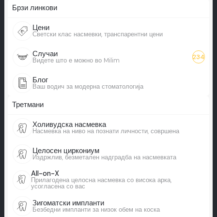
Брзи линкови
Цени
Светски клас насмевки, транспарентни цени
Случаи
234
Видете што е можно во Milim
Блог
Ваш водич за модерна стоматологија
Третмани
Холивудска насмевка
Насмевка на ниво на познати личности, совршена
Целосен циркониум
Издржлив, безметален надградба на насмевката
All-on-X
Прилагодена целосна насмевка со висока арка,
усогласена со вас
Зигоматски импланти
Безбедни импланти за низок обем на коска