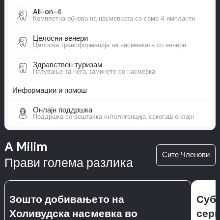
All-on-4
Комплетна обнова на насмевката со само 4 импланти
Целосни венери
Целосна трансформација на насмевката со венери
Здравствен туризам
Патување за нега, заминете со насмевка
Информации и помош
Онлајн поддршка
Поддршка со вештачка интелигенција, секогаш онлајн
А Milim
Сите Членови
Прави голема разлика
Зошто добивањето на
Суб
Холивудска насмевка во
сери