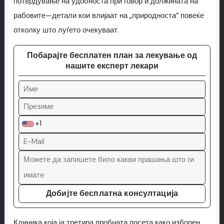
потврдување на удобноста при говор и должината на
рабовите—детали кои влијаат на „природноста“ повеќе
отколку што луѓето очекуваат.
Побарајте бесплатен план за лекување од
нашите експерт лекари
+1
Добијте бесплатна консултација
Клиника која ја третира пробната посета како изборен