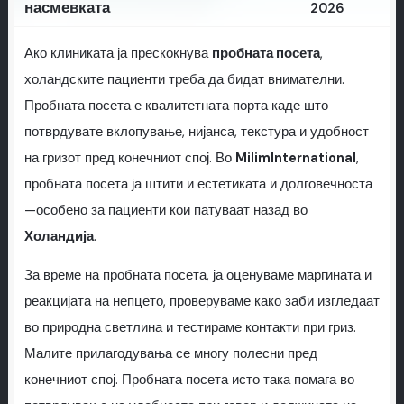
насмевката
2026
Ако клиниката ја прескокнува
пробната посета
,
холандските пациенти треба да бидат внимателни.
Пробната посета е квалитетната порта каде што
потврдувате вклопување, нијанса, текстура и удобност
на гризот пред конечниот спој. Во
MilimInternational
,
пробната посета ја штити и естетиката и долговечноста
—особено за пациенти кои патуваат назад во
Холандија
.
За време на пробната посета, ја оценуваме маргината и
реакцијата на непцето, проверуваме како заби изгледаат
во природна светлина и тестираме контакти при гриз.
Малите прилагодувања се многу полесни пред
конечниот спој. Пробната посета исто така помага во