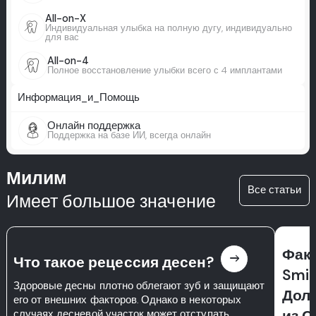
All-on-X
Индивидуальная улыбка на полную дугу, индивидуально
для вас
All-on-4
Полное восстановление улыбки всего с 4 имплантами
Информация_и_Помощь
Онлайн поддержка
Поддержка на базе ИИ, всегда онлайн
Милим
Все статьи
Имеет большое значение
Фак
east
Что такое рецессия десен?
Smil
Здоровые десны плотно облегают зуб и защищают
Дол
его от внешних факторов. Однако в некоторых
из 
случаях десневой участок может отступать,