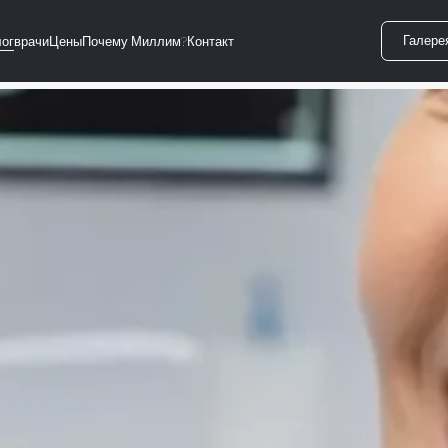
Галере
ог
врачи
Цены
Почему Миллим?
Контакт