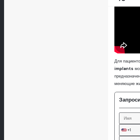
Для пациенто
implants
мог
предназначен
меняющие жи
Запроси
+1