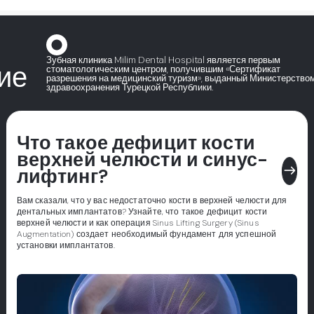
Зубная клиника Milim Dental Hospital является первым
ие
стоматологическим центром, получившим «Сертификат
разрешения на медицинский туризм», выданный Министерство
здравоохранения Турецкой Республики.
Что такое дефицит кости
верхней челюсти и синус-
east
лифтинг?
Вам сказали, что у вас недостаточно кости в верхней челюсти для
дентальных имплантатов? Узнайте, что такое дефицит кости
верхней челюсти и как операция Sinus Lifting Surgery (Sinus
Augmentation) создает необходимый фундамент для успешной
установки имплантатов.