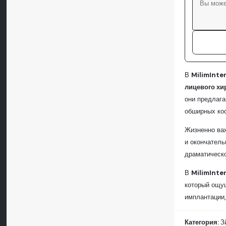
В
MilimInte
лицевого хи
они предлага
обширных кос
Жизненно важ
и окончатель
драматическо
В
MilimInte
который ощущ
имплантации,
Категория:
З