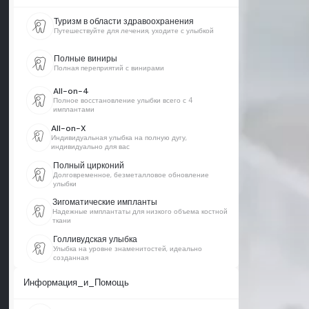
Туризм в области здравоохранения
Путешествуйте для лечения, уходите с улыбкой
Полные виниры
Полная переприятий с винирами
All-on-4
Полное восстановление улыбки всего с 4
имплантами
All-on-X
Индивидуальная улыбка на полную дугу,
индивидуально для вас
Полный цирконий
Долговременное, безметалловое обновление
улыбки
Зигоматические импланты
Надежные имплантаты для низкого объема костной
ткани
Голливудская улыбка
Улыбка на уровне знаменитостей, идеально
созданная
Информация_и_Помощь