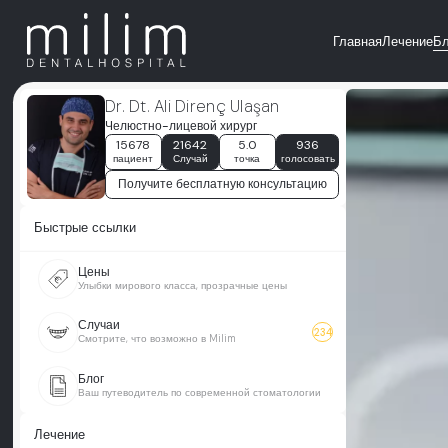
Главная
Лечение
Бл
Dr. Dt. Ali Direnç Ulaşan
Челюстно-лицевой хирург
15678
21642
5.0
936
пациент
Случай
точка
голосовать
Получите бесплатную консультацию
Быстрые ссылки
Цены
Улыбки мирового класса, прозрачные цены
Случаи
234
Смотрите, что возможно в Milim
Блог
Ваш путеводитель по современной стоматологии
Лечение