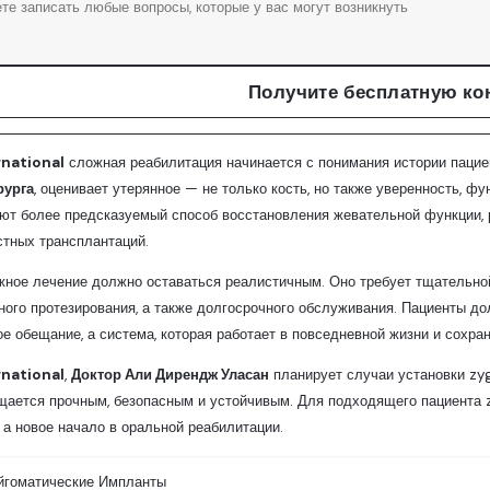
Получите бесплатную ко
rnational
сложная реабилитация начинается с понимания истории пациен
рурга
, оценивает утерянное — не только кость, но также уверенность, 
ют более предсказуемый способ восстановления жевательной функции, р
тных трансплантаций.
ное лечение должно оставаться реалистичным. Оно требует тщательной
ного протезирования, а также долгосрочного обслуживания. Пациенты д
е обещание, а система, которая работает в повседневной жизни и сохр
rnational
,
Доктор Али Дирендж Уласан
планирует случаи установки zyg
ается прочным, безопасным и устойчивым. Для подходящего пациента 
 а новое начало в оральной реабилитации.
йгоматические Импланты