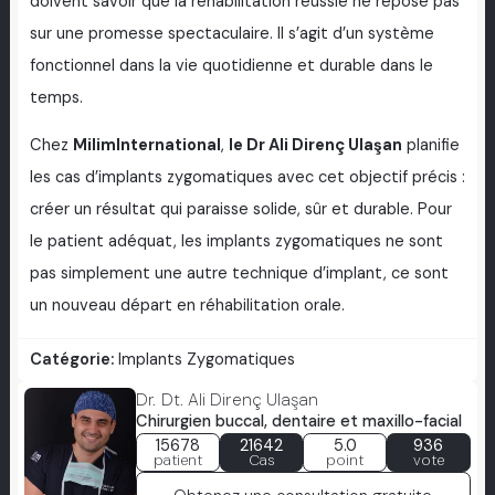
doivent savoir que la réhabilitation réussie ne repose pas
sur une promesse spectaculaire. Il s’agit d’un système
fonctionnel dans la vie quotidienne et durable dans le
temps.
Chez
MilimInternational
,
le Dr Ali Direnç Ulaşan
planifie
les cas d’implants zygomatiques avec cet objectif précis :
créer un résultat qui paraisse solide, sûr et durable. Pour
le patient adéquat, les implants zygomatiques ne sont
pas simplement une autre technique d’implant, ce sont
un nouveau départ en réhabilitation orale.
Catégorie:
Implants Zygomatiques
Dr. Dt. Ali Direnç Ulaşan
Chirurgien buccal, dentaire et maxillo-facial
15678
21642
5.0
936
patient
Cas
point
vote