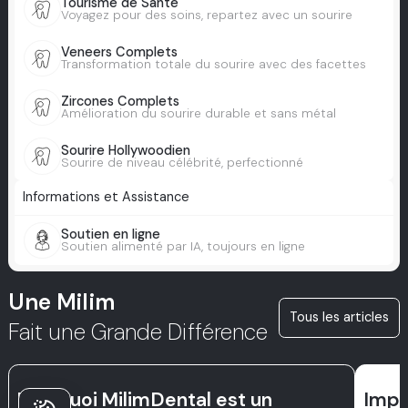
Tourisme de Santé
Voyagez pour des soins, repartez avec un sourire
Veneers Complets
Transformation totale du sourire avec des facettes
Zircones Complets
Amélioration du sourire durable et sans métal
Sourire Hollywoodien
Sourire de niveau célébrité, perfectionné
Informations et Assistance
Soutien en ligne
Soutien alimenté par IA, toujours en ligne
Une Milim
Tous les articles
Fait une Grande Différence
Pourquoi MilimDental est un
Impl