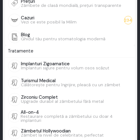
Prețuri
Zâmbete de clasă mondială, prețuri transparente
Cazuri
234
Vezi ce este posibil la Milim
Blog
Ghidul tău pentru stomatologia modernă
Tratamente
Implanturi Zigoamatice
Implanturi sigure pentru volum osos scăzut
Turismul Medical
Călătorește pentru îngrijire, pleacă cu un zâmbet
Zirconiu Complet
Upgrade durabil al zâmbetului fără metal
All-on-4
Restaurare completă a zâmbetului cu doar 4
implanturi
Zâmbetul Hollywoodian
Zâmbet la nivel de celebritate, perfectat