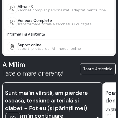
All-on-X
Zâmbet complet personalizat, adaptat pentru tine
Veneers Complete
Transformare totală a zâmbetului cu fațete
Informații și Asistență
Suport online
suport_pilotat_de_AI,_mereu_online
A Milim
Toate Articolele
Face o mare diferență
Sunt mai în vârstă, am pierdere
Poate
osoasă, tensiune arterială și
dent
diabet – Pot eu (și părinții mei)
Un ghid
cazuri 
să avem în continuare