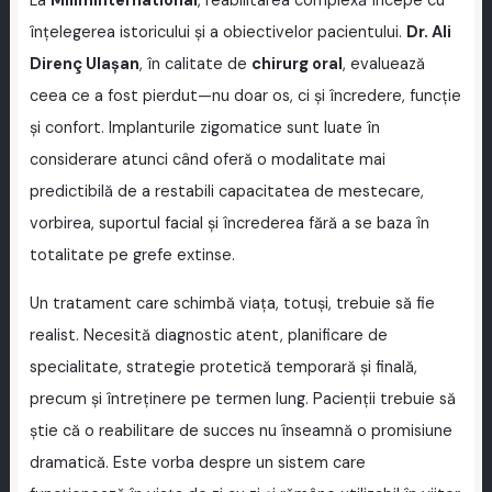
La
MilimInternational
, reabilitarea complexă începe cu
înțelegerea istoricului și a obiectivelor pacientului.
Dr. Ali
Direnç Ulaşan
, în calitate de
chirurg oral
, evaluează
ceea ce a fost pierdut—nu doar os, ci și încredere, funcție
și confort. Implanturile zigomatice sunt luate în
considerare atunci când oferă o modalitate mai
predictibilă de a restabili capacitatea de mestecare,
vorbirea, suportul facial și încrederea fără a se baza în
totalitate pe grefe extinse.
Un tratament care schimbă viața, totuși, trebuie să fie
realist. Necesită diagnostic atent, planificare de
specialitate, strategie protetică temporară și finală,
precum și întreținere pe termen lung. Pacienții trebuie să
știe că o reabilitare de succes nu înseamnă o promisiune
dramatică. Este vorba despre un sistem care