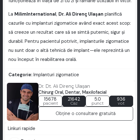
funcționează în viața de zi cu zi și rămâne utilizabil în viitor.
La
MilimInternational
,
Dr. Ali Direnç Ulaşan
planifică
cazurile cu implanturi zigomatice având exact acest scop:
să creeze un rezultat care să se simtă puternic, sigur și
durabil. Pentru pacientul potrivit, implanturile zigomatice
nu sunt doar o altă tehnică de implant—ele reprezintă un
nou început în reabilitarea orală.
Categorie:
Implanturi zigomatice
Dr. Dt. Ali Direnç Ulaşan
Chirurg Oral, Dentar, Maxilofacial
15678
21642
5.0
936
pacient
Caz
punct
vot
Obține o consultare gratuită
Linkuri rapide