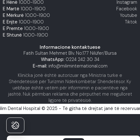
E Hënë
10.00-19.00
Instagram
E Martë
10.00-19.00
Facebook
E Mërkurë
10.00-19.00
Youtube
E Enjte
10.00-19.00
Tiktok
E Premte
10.00-19.00
E Shtunë
10.00-19.00
Informacione kontaktuese
Fatih Sultan Mehmet Blv. No:177 Nilüfer/Bursa
WhatsApp:
0224 242 30 34
E-mail:
info@miliminternational.com
Klinička jonë është autorizuar nga Ministria turke e
Shëndetësisë për Turizmin Ndërkombëtar Shëndetësor. Ky
uebfaqe është vetëm për informimin e pacientëve nga
jashtë. Nuk përmban reklama dhe përputhet me rregulloret
ligjore të privatësisë.
ilim Dental Hospital © 2025 - Të gjitha të drejtat janë të rezervuar