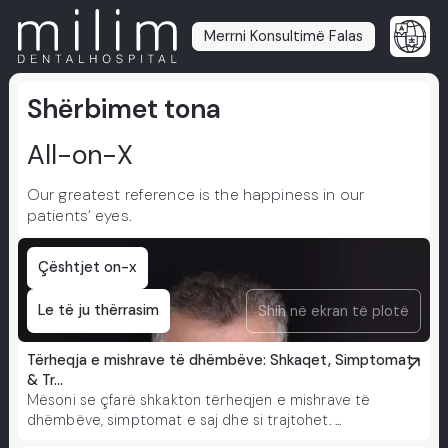
Merrni Konsultimë Falas
Shërbimet tona
All-on-X
Our greatest reference is the happiness in our
patients’ eyes.
Çështjet on-x
Le të ju thërrasim
Shih në ekran të plotë
Tërheqja e mishrave të dhëmbëve: Shkaqet, Simptomat
& Tr...
Mësoni se çfarë shkakton tërheqjen e mishrave të
dhëmbëve, simptomat e saj dhe si trajtohet. ...