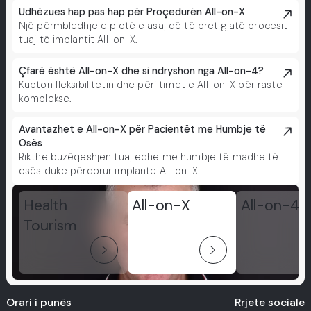
Udhëzues hap pas hap për Proçedurën All-on-X
Një përmbledhje e plotë e asaj që të pret gjatë procesit
tuaj të implantit All-on-X.
Çfarë është All-on-X dhe si ndryshon nga All-on-4?
Kupton fleksibilitetin dhe përfitimet e All-on-X për raste
komplekse.
Avantazhet e All-on-X për Pacientët me Humbje të
Osës
Rikthe buzëqeshjen tuaj edhe me humbje të madhe të
osës duke përdorur implante All-on-X.
Health
All-on-X
All-on-4
Tourism
arrow_forward_ios
arrow_forward_ios
Orari i punës
Rrjete sociale