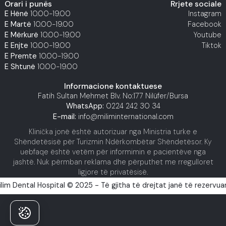
Orari i punës
Rrjete sociale
E Hënë
10.00-19.00
Instagram
E Martë
10.00-19.00
Facebook
E Mërkurë
10.00-19.00
Youtube
E Enjte
10.00-19.00
Tiktok
E Premte
10.00-19.00
E Shtunë
10.00-19.00
Informacione kontaktuese
Fatih Sultan Mehmet Blv. No:177 Nilüfer/Bursa
WhatsApp:
0224 242 30 34
E-mail:
info@miliminternational.com
Klinička jonë është autorizuar nga Ministria turke e
Shëndetësisë për Turizmin Ndërkombëtar Shëndetësor. Ky
uebfaqe është vetëm për informimin e pacientëve nga
jashtë. Nuk përmban reklama dhe përputhet me rregulloret
ligjore të privatësisë.
ilim Dental Hospital © 2025 - Të gjitha të drejtat janë të rezervuar