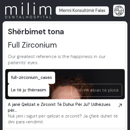
Merrni Konsultimë Falas
Shërbimet tona
Full Zirconium
Our greatest reference is the happiness in our
patients’ eyes.
full-zirconium_cases
Le të ju thërrasim
Shih në ekran të plotë
A janë Qelizat e Zirconit Të Duhur Për Ju? Udhëzues
për...
Nuk jeni i sigurt për qelizat e zirconit? Ja çfarë duhet të
dini para vendimit.