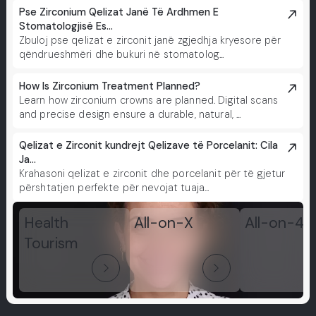
Pse Zirconium Qelizat Janë Të Ardhmen E
Stomatologjisë Es...
Zbuloj pse qelizat e zirconit janë zgjedhja kryesore për
qëndrueshmëri dhe bukuri në stomatolog...
How Is Zirconium Treatment Planned?
Learn how zirconium crowns are planned. Digital scans
and precise design ensure a durable, natural, ...
Qelizat e Zirconit kundrejt Qelizave të Porcelanit: Cila
Ja...
Krahasoni qelizat e zirconit dhe porcelanit për të gjetur
përshtatjen perfekte për nevojat tuaja...
Health
All-on-X
All-on-4
Tourism
arrow_forward_ios
arrow_forward_ios