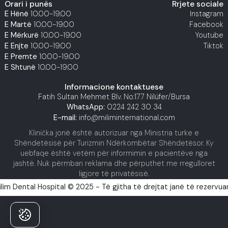
Orari i punës
Rrjete sociale
E Hënë
10.00-19.00
Instagram
E Martë
10.00-19.00
Facebook
E Mërkurë
10.00-19.00
Youtube
E Enjte
10.00-19.00
Tiktok
E Premte
10.00-19.00
E Shtunë
10.00-19.00
Informacione kontaktuese
Fatih Sultan Mehmet Blv. No:177 Nilüfer/Bursa
WhatsApp:
0224 242 30 34
E-mail:
info@miliminternational.com
Klinička jonë është autorizuar nga Ministria turke e
Shëndetësisë për Turizmin Ndërkombëtar Shëndetësor. Ky
uebfaqe është vetëm për informimin e pacientëve nga
jashtë. Nuk përmban reklama dhe përputhet me rregulloret
ligjore të privatësisë.
ilim Dental Hospital © 2025 - Të gjitha të drejtat janë të rezervuar