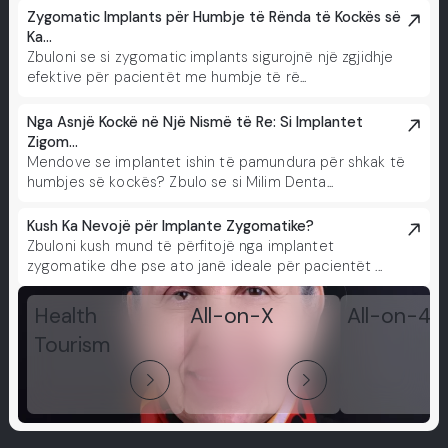
Zygomatic Implants për Humbje të Rënda të Kockës së
Ka...
Zbuloni se si zygomatic implants sigurojnë një zgjidhje
efektive për pacientët me humbje të rë...
Nga Asnjë Kockë në Një Nismë të Re: Si Implantet
Zigom...
Mendove se implantet ishin të pamundura për shkak të
humbjes së kockës? Zbulo se si Milim Denta...
Kush Ka Nevojë për Implante Zygomatike?
Zbuloni kush mund të përfitojë nga implantet
zygomatike dhe pse ato janë ideale për pacientët ...
Health
All-on-X
All-on-4
Tourism
arrow_forward_ios
arrow_forward_ios