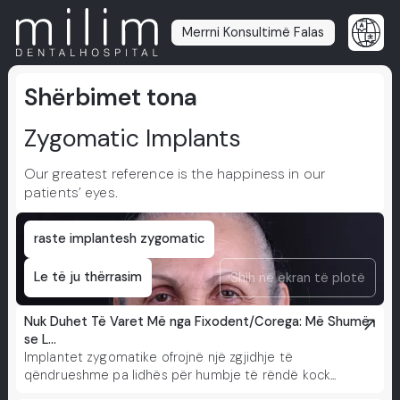
Merrni Konsultimë Falas
Shërbimet tona
Zygomatic Implants
Our greatest reference is the happiness in our
patients’ eyes.
raste implantesh zygomatic
Le të ju thërrasim
Shih në ekran të plotë
Nuk Duhet Të Varet Më nga Fixodent/Corega: Më Shumë
se L...
Implantet zygomatike ofrojnë një zgjidhje të
qëndrueshme pa lidhës për humbje të rëndë kock...