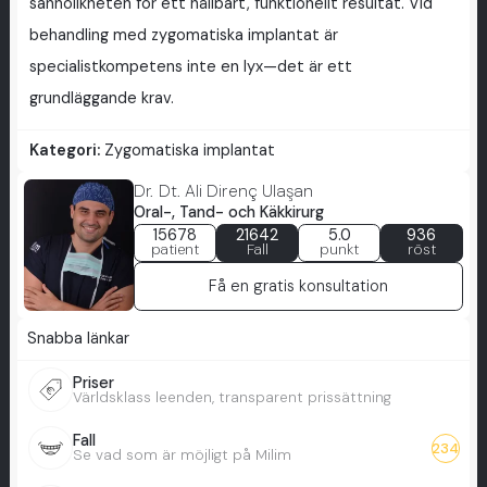
sannolikheten för ett hållbart, funktionellt resultat. Vid
behandling med zygomatiska implantat är
specialistkompetens inte en lyx—det är ett
grundläggande krav.
Kategori:
Zygomatiska implantat
Dr. Dt. Ali Direnç Ulaşan
Oral-, Tand- och Käkkirurg
15678
21642
5.0
936
patient
Fall
punkt
röst
Få en gratis konsultation
Snabba länkar
Priser
Världsklass leenden, transparent prissättning
Fall
234
Se vad som är möjligt på Milim