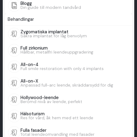
Blogg
Din guide till modern tandvård
Behandlingar
Zygomatiska implantat
Säkra implantat för låg benvolym
Full zirkonium
Hållbar, metallfri leendeuppgradering
All-on-4
Full smile restoration with only 4 implants
All-on-X
Anpassad full-arc leende, skräddarsydd för dig
Hollywood-leende
Berömd nivå av leende, perfekt
Hälsoturism
Res för vård, åk hem med ett leende
Fulla fasader
Total leendeomvandling med fasader