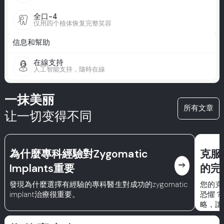
全口-4
仅用四个植体恢复完整笑容
信息和幫助
在線支持
人工智能支持，隨時在線
一抹美丽
所有文章
让一切变得不同
為什麼專科經驗對Zygomatic
克服
east
Implants重要
的完
發現為什麼選擇有經驗的專科醫生對成功的zygomatic
您的克
implant治療很重要。
恐懼？
略，讓