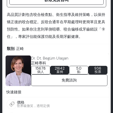
高品質計劃包含咬合檢查點、衛生指導及維持策略，以保持
矯正後的咬合穩定。反咬合通常在早期處理時更簡單且更具
預防性。如果你注意到單側咀嚼、咬合偏移或牙齒錯誤「卡
住」，專家評估能保護功能及長期牙齦健康。
類別:
正畸
Dr. Dt. Begüm Ulaşan
正畸專科
15678
21642
5.0
936
病人
案例
點
投票
免費諮詢
快速鏈接
價格
世界級微笑，透明定價