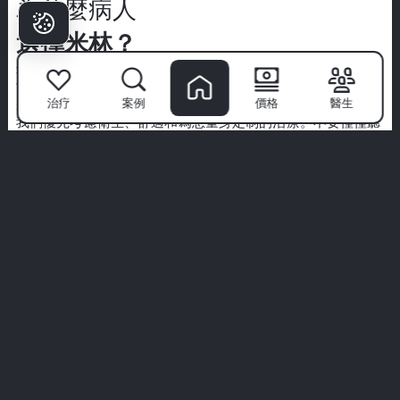
為什麼病人
選擇米林？
米林牙科醫院
不僅僅是一個診所—這是自信微笑的起點。擁有
世界級專家的團隊、先進的技術和以病人為中心的方法，我們
治疗
案例
價格
醫生
將牙科護理轉變為高端體驗。
我們優先考慮衛生、舒適和為您量身定制的治療。不要僅僅聽
我們的話—探索來自真實病人的真實故事。
您的完美微笑從這裡開始。加入米林體驗。
查看所有體驗