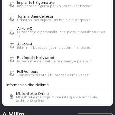
Impiantet Zigomatike
Implante të sigurta për volum të ulët kockor
Turizmi Shëndetësor
Udhëtoni për kujdes, ikni me një buzëqeshje
All-on-X
Buzëqeshje e personalizuar e plotë, e përshtatur për
ty
All-on-4
Rikthimi i buzëqeshjes me vetëm 4 implante
Buzëqeshi Hollywood
Buzëqeshje në nivelin e famshëm, e përsosur
Full Veneers
Transformim total i buzëqeshjes me veneer
Informacion dhe Ndihmë
Mbështetje Online
Mbështetje me fuqizim me inteligjencë artificiale,
gjithmonë online
A Milim