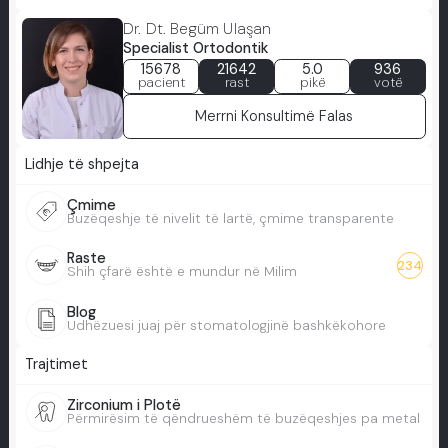
Dr. Dt. Begüm Ulaşan
Specialist Ortodontik
15678
21642
5.0
936
pacient
rast
pikë
votë
Merrni Konsultimë Falas
Lidhje të shpejta
Çmime
Buzëqeshje të nivelit të lartë, çmime transparente
Raste
234
Shih çfarë është e mundur në Milim
Blog
Udhëzuesi juaj për stomatologjinë bashkëkohore
Trajtimet
Zirconium i Plotë
Përmirësim të qëndrueshëm të buzëqeshjes pa metal