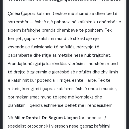
Çelësi (çapraz kafshimi) është më shumë se dhëmbë të
shtrembër — është një pabarazi në kafshim ku dhëmbët e
sipërm kafshojnë brenda dhëmbëve të poshtëm. Tek
fëmijët, çapraz kafshimi mund të shkaktojë një
zhvendosje funksionale të nofullës, përtypje të
pabarabartë dhe rritje asimetrike nëse nuk trajtohet.
Prandaj kohëzgjatja ka rëndësi: vlerësimi i hershëm mund
të drejtojë zgjerimin e gjerësisë së nofullës dhe zhvillimin
e kafshimit kur potenciali i rritjes është i lartë. Tek të
rriturit, korrigjimi i çapraz kafshimit është ende i mundur,
por mekanizmat mund të jenë më kompleks dhe
planifikimi i qëndrueshmërisë bëhet më i rëndësishëm.
Në
MilimDental
,
Dr. Begüm Ulaşan
(ortodontist /
specialist ortodontik) vlerëson nëse çapraz kafshimi