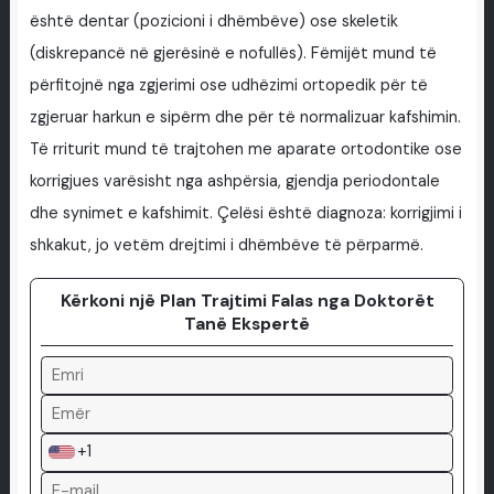
është dentar (pozicioni i dhëmbëve) ose skeletik
(diskrepancë në gjerësinë e nofullës). Fëmijët mund të
përfitojnë nga zgjerimi ose udhëzimi ortopedik për të
zgjeruar harkun e sipërm dhe për të normalizuar kafshimin.
Të rriturit mund të trajtohen me aparate ortodontike ose
korrigjues varësisht nga ashpërsia, gjendja periodontale
dhe synimet e kafshimit. Çelësi është diagnoza: korrigjimi i
shkakut, jo vetëm drejtimi i dhëmbëve të përparmë.
Kërkoni një Plan Trajtimi Falas nga Doktorët
Tanë Ekspertë
+1