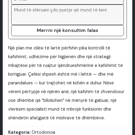
Merrni një konsultim falas
Një plan me cilësi të lartë përfshin pika kontrolli të
kafshimit, udhëzime për higjienën dhe një strategji
mbajtëse për të ruajtur qëndrueshmërinë e kafshimit të
korrigjuar. Çelësi shpesh është më i lehtë — dhe më
parandalues — kur trajtohet në kohën e duhur. Nëse
vëreni përtypje në njërën anë, një kafshim të zhvendosur
ose dhëmbë që ”bllokohen” në mënyrë të gabuar, një
vlerësim specialisti mund të mbrojë funksionin dhe
shëndetin afatgjatë të mishrave të dhëmbëve.
Kategoria:
Ortodoncia