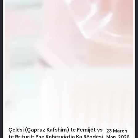
Çelësi (Çapraz Kafshim) te Fëmijët vs
23 March
të Rriturit: Pse Kohëzgjatja Ka Rëndësi
Mon, 2026