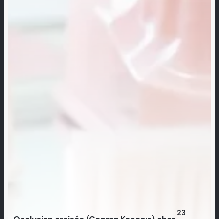
23
Occlusion croisée (Çapraz Kapanış) chez