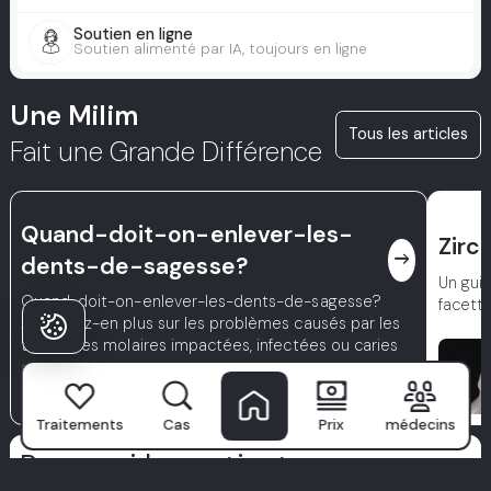
Soutien en ligne
Soutien alimenté par IA, toujours en ligne
Une Milim
Tous les articles
Fait une Grande Différence
Quand-doit-on-enlever-les-
Zirc
east
dents-de-sagesse?
Un guid
Quand-doit-on-enlever-les-dents-de-sagesse?
facett
Apprenez-en plus sur les problèmes causés par les
troisièmes molaires impactées, infectées ou caries
et comment un chirurgien buccal détermine le
moment optimal pour une extraction sûre et
nécessaire des dents de sagesse.
Traitements
Cas
Prix
médecins
Pourquoi les patients