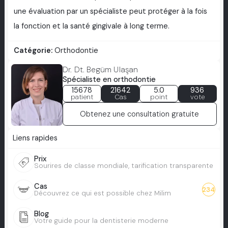
une évaluation par un spécialiste peut protéger à la fois
la fonction et la santé gingivale à long terme.
Catégorie:
Orthodontie
Dr. Dt. Begüm Ulaşan
Spécialiste en orthodontie
15678
21642
5.0
936
patient
Cas
point
vote
Obtenez une consultation gratuite
Liens rapides
Prix
Sourires de classe mondiale, tarification transparente
Cas
234
Découvrez ce qui est possible chez Milim
Blog
Votre guide pour la dentisterie moderne