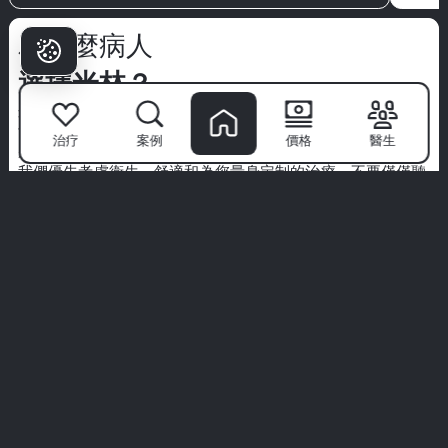
為什麼病人
選擇米林？
米林牙科醫院
不僅僅是一個診所—這是自信微笑的起點。擁有
世界級專家的團隊、先進的技術和以病人為中心的方法，我們
治疗
案例
價格
醫生
將牙科護理轉變為高端體驗。
我們優先考慮衛生、舒適和為您量身定制的治療。不要僅僅聽
我們的話—探索來自真實病人的真實故事。
您的完美微笑從這裡開始。加入米林體驗。
查看所有體驗