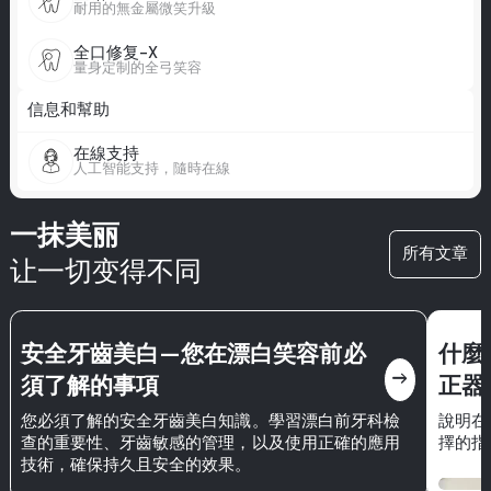
耐用的無金屬微笑升級
全口修复-X
量身定制的全弓笑容
信息和幫助
在線支持
人工智能支持，隨時在線
一抹美丽
所有文章
让一切变得不同
安全牙齒美白—您在漂白笑容前必
什麼
east
須了解的事項
正器
您必須了解的安全牙齒美白知識。學習漂白前牙科檢
說明在
查的重要性、牙齒敏感的管理，以及使用正確的應用
擇的指
技術，確保持久且安全的效果。