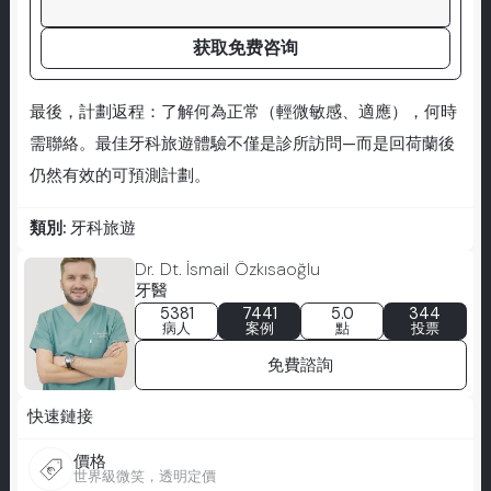
获取免费咨询
最後，計劃返程：了解何為正常（輕微敏感、適應），何時
需聯絡。最佳牙科旅遊體驗不僅是診所訪問—而是回荷蘭後
仍然有效的可預測計劃。
類別:
牙科旅遊
Dr. Dt. İsmail Özkısaoğlu
牙醫
5381
7441
5.0
344
病人
案例
點
投票
免費諮詢
快速鏈接
價格
世界級微笑，透明定價