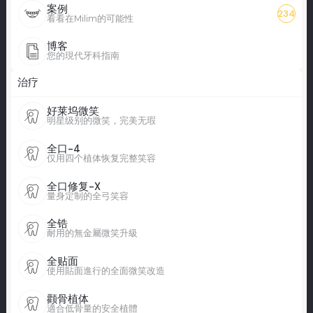
案例
234
看看在Milim的可能性
博客
您的現代牙科指南
治疗
好莱坞微笑
明星级别的微笑，完美无瑕
全口-4
仅用四个植体恢复完整笑容
全口修复-X
量身定制的全弓笑容
全锆
耐用的無金屬微笑升級
全贴面
使用貼面進行的全面微笑改造
颧骨植体
適合低骨量的安全植體