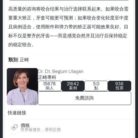
高质量的咨询将咬合结果与治疗选择联系起来。如果咬合需
要重大矫正，牙套可能更可预测；如果咬合变化轻度至中度
且病例适合，使用附件和弹力带的矫正器可能效果良好。目
标不仅是整齐的牙齿——而是感觉自然并且治疗后保持稳定
的稳定咬合。
類別:
正畸
Dr. Dt. Begüm Ulaşan
正畸專科
15678
21642
5.0
936
病人
案例
點
投票
免費諮詢
快速鏈接
價格
世界級微笑，透明定價