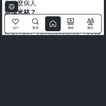
為什麼病人
選擇米林？
米林牙科醫院
不僅僅是一個診所—這是自信微笑的起點。擁有
世界級專家的團隊、先進的技術和以病人為中心的方法，我們
治疗
案例
價格
醫生
將牙科護理轉變為高端體驗。
我們優先考慮衛生、舒適和為您量身定制的治療。不要僅僅聽
我們的話—探索來自真實病人的真實故事。
您的完美微笑從這裡開始。加入米林體驗。
查看所有體驗