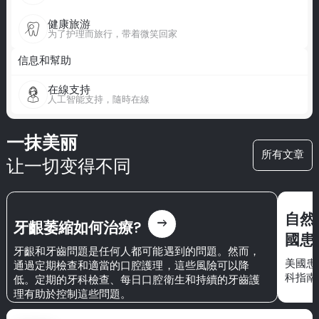
健康旅游
为了护理而旅行，带着微笑回家
信息和幫助
在線支持
人工智能支持，隨時在線
一抹美丽
所有文章
让一切变得不同
自然外
east
牙齦萎縮如何治療?
國患
牙齦和牙齒問題是任何人都可能遇到的問題。然而，
美國患者
通過定期檢查和適當的口腔護理，這些風險可以降
科指南
低。定期的牙科檢查、每日口腔衛生和持續的牙齒護
理有助於控制這些問題。