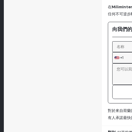
在
MilimInte
任何不可逆步
向我們
+1
對於來自荷蘭
有人承諾最快