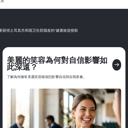
微笑
第一家获得土耳其共和国卫生部颁发的“健康旅游授权
美麗的笑容為何對自信影響如
east
此深遠？
了解為何擁有美麗笑容能強烈影響自信與自我形象。