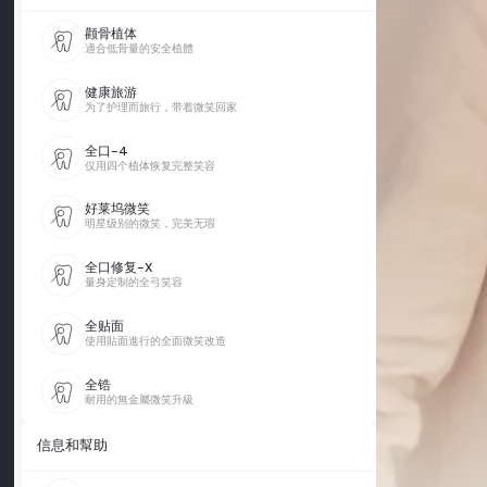
颧骨植体
適合低骨量的安全植體
健康旅游
为了护理而旅行，带着微笑回家
全口-4
仅用四个植体恢复完整笑容
好莱坞微笑
明星级别的微笑，完美无瑕
全口修复-X
量身定制的全弓笑容
全贴面
使用貼面進行的全面微笑改造
全锆
耐用的無金屬微笑升級
信息和幫助