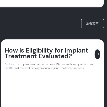
所有文章
How Is Eligibility for Implant
east
Treatment Evaluated?
Explore the implant evaluation process. We review bone quality, gum
health, and medical history to ensure your treatment success.