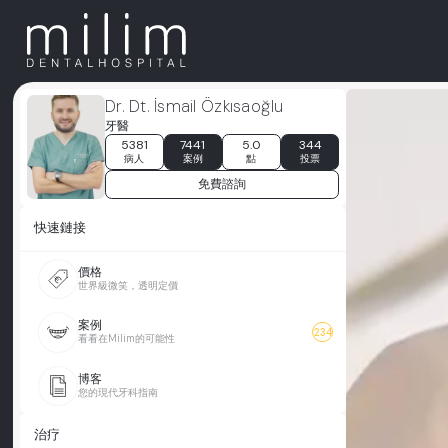
Dr. Dt. İsmail Özkısaoğlu
牙醫
5381
7441
5.0
344
病人
案例
點
投票
免費諮詢
快速鏈接
價格
世界級微笑，透明定價
案例
234
看看在Milim的可能性
博客
您的現代牙科指南
治疗