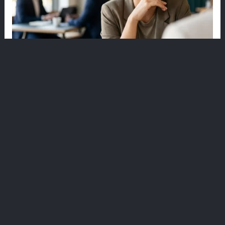
play_arrow
play_a
家
端
—
Dr. Dt. İsmail Özkısaoğlu
Dr. Dt. Ali Direnç
language
牙醫
口腔、牙科及頜面
免費諮詢
免