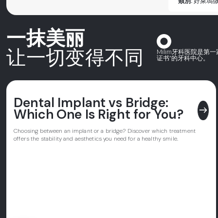
類別:
好萊塢
一抹美丽
让一切变得不同
Milim牙科医院是
证书”的牙科中心。
Dental Implant vs Bridge:
east
Which One Is Right for You?
Choosing between an implant or a bridge? Discover which treatment
offers the stability and aesthetics you need for a healthy smile.