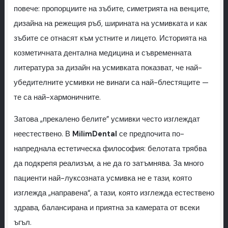
повече: пропорциите на зъбите, симетрията на венците,
дизайна на режещия ръб, ширината на усмивката и как
зъбите се отнасят към устните и лицето. Историята на
козметичната дентална медицина и съвременната
литература за дизайн на усмивката показват, че най-
убедителните усмивки не винаги са най-блестящите —
те са най-хармоничните.
Затова „прекалено белите” усмивки често изглеждат
неестествено. В
MilimDental
се предпочита по-
напреднала естетическа философия: белотата трябва
да подкрепя реализъм, а не да го затъмнява. За много
пациенти най-луксозната усмивка не е тази, която
изглежда „направена“, а тази, която изглежда естествено
здрава, балансирана и приятна за камерата от всеки
ъгъл.