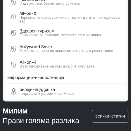
Издържлива, безметална усмивка
All-on-X
Персонализирана усмивка с пълен дъгата, пригодена за
вас
Здравен туризъм
Пътувайте за лечение, оставете се с усмивка
Hollywood Smile
Усмивка на ниво на знаменитости, усъвършенствана
All-on-4
Възстановяване на усмивка с 4 импланта
информации-и-асистенција
онлајн-поддршка
поддршка-програми-во-живот
Милим
всички-статии
Прави голяма разлика