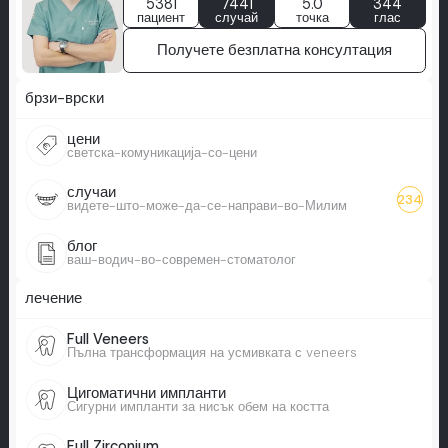
5381
7441
5.0
344
пациент
случай
точка
глас
Получете безплатна консултация
брзи-врски
цени
светска-комуникација-со-цени
случаи
234
видете-што-може-да-се-направи-во-Милим
блог
ваш-водич-во-современ-стоматолог
лечение
Full Veneers
Пълна трансформация на усмивката с veneers
Цигоматични импланти
Сигурни импланти за нисък обем на костта
Full Zirconium