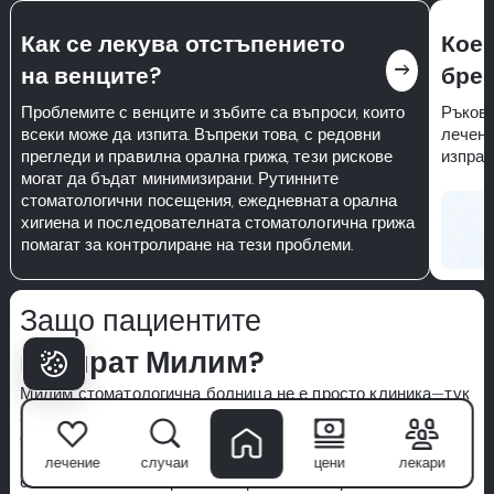
Как се лекува отстъпението
Кое 
east
на венците?
брек
Проблемите с венците и зъбите са въпроси, които
Ръково
всеки може да изпита. Въпреки това, с редовни
лечени
прегледи и правилна орална грижа, тези рискове
изправ
могат да бъдат минимизирани. Рутинните
стоматологични посещения, ежедневната орална
хигиена и последователната стоматологична грижа
помагат за контролиране на тези проблеми.
Защо пациентите
избират Милим?
Милим стоматологична болница
не е просто клиника—тук
започва вашата увереност в усмивката. С екип от
световно признати специалисти, напреднала технология и
подход с пациента като водещ приоритет, превръщаме
лечение
случаи
цени
лекари
стоматологичната грижа в първокласно преживяване.