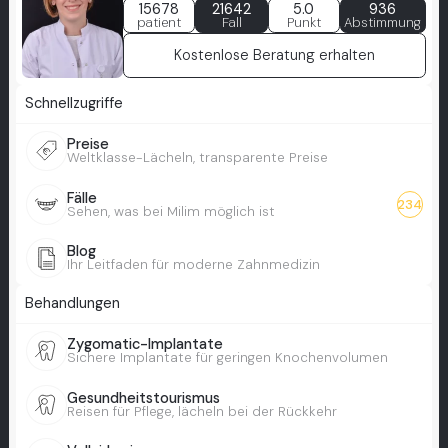
15678
21642
5.0
936
patient
Fall
Punkt
Abstimmung
Kostenlose Beratung erhalten
Schnellzugriffe
Preise
Weltklasse-Lächeln, transparente Preise
Fälle
234
Sehen, was bei Milim möglich ist
Blog
Ihr Leitfaden für moderne Zahnmedizin
Behandlungen
Zygomatic-Implantate
Sichere Implantate für geringen Knochenvolumen
Gesundheitstourismus
Reisen für Pflege, lächeln bei der Rückkehr