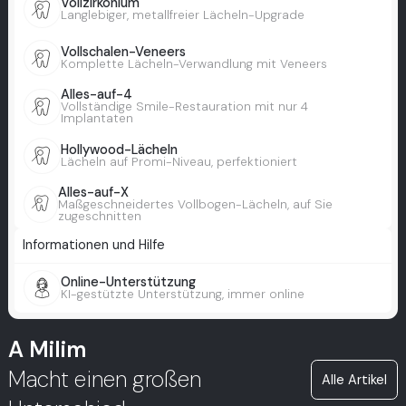
Vollzirkonium
Langlebiger, metallfreier Lächeln-Upgrade
Vollschalen-Veneers
Komplette Lächeln-Verwandlung mit Veneers
Alles-auf-4
Vollständige Smile-Restauration mit nur 4
Implantaten
Hollywood-Lächeln
Lächeln auf Promi-Niveau, perfektioniert
Alles-auf-X
Maßgeschneidertes Vollbogen-Lächeln, auf Sie
zugeschnitten
Informationen und Hilfe
Online-Unterstützung
KI-gestützte Unterstützung, immer online
A Milim
Macht einen großen
Alle Artikel