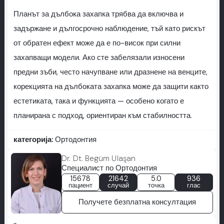
Планът за дълбока захапка трябва да включва и
задържане и дългосрочно наблюдение, тъй като рискът
от обратен ефект може да е по-висок при силни
захапващи модели. Ако сте забелязали износени
предни зъби, често начупване или дразнене на венците,
корекцията на дълбоката захапка може да защити както
естетиката, така и функцията — особено когато е
планирана с подход, ориентиран към стабилността.
категорија:
Ортодонтия
Dr. Dt. Begüm Ulaşan
Специалист по Ортодонтия
15678
21642
5.0
936
пациент
случай
точка
глас
Получете безплатна консултация