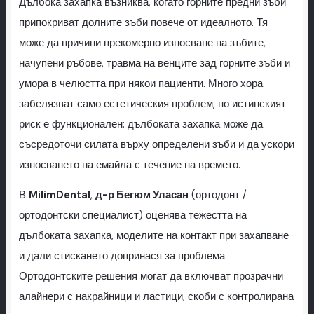
Дълбока захапка възниква, когато горните предни зъби
припокриват долните зъби повече от идеалното. Тя
може да причини прекомерно износване на зъбите,
начупени ръбове, травма на венците зад горните зъби и
умора в челюстта при някои пациенти. Много хора
забелязват само естетическия проблем, но истинският
риск е функционален: дълбоката захапка може да
съсредоточи силата върху определени зъби и да ускори
износването на емайла с течение на времето.
В
MilimDental
,
д-р Бегюм Уласан
(ортодонт /
ортодонтски специалист) оценява тежестта на
дълбоката захапка, моделите на контакт при захапване
и дали стискането допринася за проблема.
Ортодонтските решения могат да включват прозрачни
алайнери с накрайници и ластици, скоби с контролирана