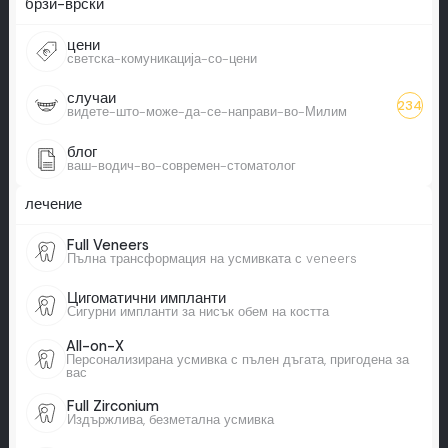
брзи-врски
цени
светска-комуникација-со-цени
случаи
234
видете-што-може-да-се-направи-во-Милим
блог
ваш-водич-во-современ-стоматолог
лечение
Full Veneers
Пълна трансформация на усмивката с veneers
Цигоматични импланти
Сигурни импланти за нисък обем на костта
All-on-X
Персонализирана усмивка с пълен дъгата, пригодена за
вас
Full Zirconium
Издържлива, безметална усмивка