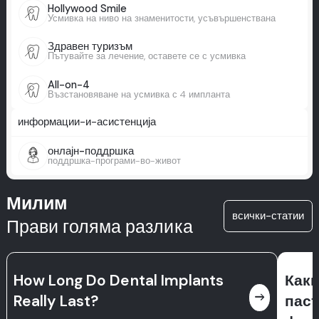
Hollywood Smile
Усмивка на ниво на знаменитости, усъвършенствана
Здравен туризъм
Пътувайте за лечение, оставете се с усмивка
All-on-4
Възстановяване на усмивка с 4 импланта
информации-и-асистенција
онлајн-поддршка
поддршка-програми-во-живот
Милим
всички-статии
Прави голяма разлика
How Long Do Dental Implants
Какв
east
Really Last?
паст