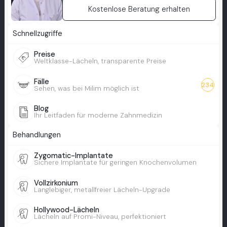
Kostenlose Beratung erhalten
Schnellzugriffe
Preise
Weltklasse-Lächeln, transparente Preise
Fälle
234
Sehen, was bei Milim möglich ist
Blog
Ihr Leitfaden für moderne Zahnmedizin
Behandlungen
Zygomatic-Implantate
Sichere Implantate für geringen Knochenvolumen
Vollzirkonium
Langlebiger, metallfreier Lächeln-Upgrade
Hollywood-Lächeln
Lächeln auf Promi-Niveau, perfektioniert