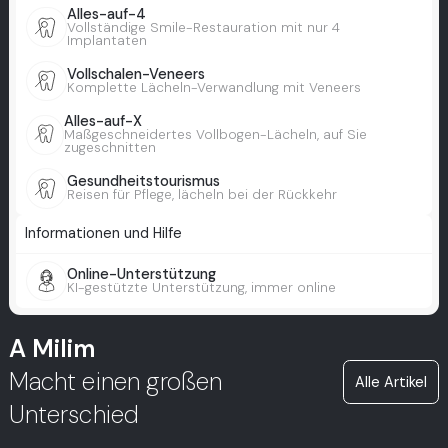
Alles-auf-4
Vollständige Smile-Restauration mit nur 4
Implantaten
Vollschalen-Veneers
Komplette Lächeln-Verwandlung mit Veneers
Alles-auf-X
Maßgeschneidertes Vollbogen-Lächeln, auf Sie
zugeschnitten
Gesundheitstourismus
Reisen für Pflege, lächeln bei der Rückkehr
Informationen und Hilfe
Online-Unterstützung
KI-gestützte Unterstützung, immer online
A Milim
Macht einen großen
Alle Artikel
Unterschied