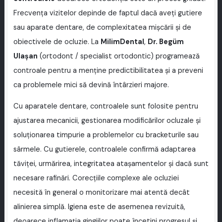
Frecvența vizitelor depinde de faptul dacă aveți gutiere
sau aparate dentare, de complexitatea mișcării și de
obiectivele de ocluzie. La
MilimDental
,
Dr. Begüm
Ulaşan
(ortodont / specialist ortodontic) programează
controale pentru a menține predictibilitatea și a preveni
ca problemele mici să devină întârzieri majore.
Cu aparatele dentare, controalele sunt folosite pentru
ajustarea mecanicii, gestionarea modificărilor ocluzale și
soluționarea timpurie a problemelor cu bracketurile sau
sârmele. Cu gutierele, controalele confirmă adaptarea
tăviței, urmărirea, integritatea atașamentelor și dacă sunt
necesare rafinări. Corecțiile complexe ale ocluziei
necesită în general o monitorizare mai atentă decât
alinierea simplă. Igiena este de asemenea revizuită,
deoarece inflamația gingiilor poate încetini progresul și