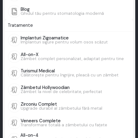
Blog
Ghidul tău pentru stomatologia modernă
Tratamente
Implanturi Zigoamatice
Implanturi sigure pentru volum osos scăzut
All-on-X
Zâmbet complet personalizat, adaptat pentru tine
Turismul Medical
Călătorește pentru îngrijire, pleacă cu un zâmbet
Zâmbetul Hollywoodian
Zâmbet la nivel de celebritate, perfectat
Zirconiu Complet
Upgrade durabil al zâmbetului fără metal
Veneers Complete
Transformare totală a zâmbetului cu fațete
All-on-4