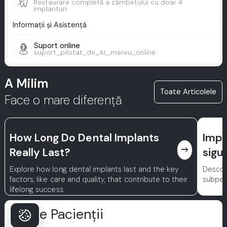
Restaurare completă a zâmbetului cu doar 4
implanturi
Informații și Asistență
Suport online
suport_pilotat_de_AI,_mereu_online
A Milim
Toate Articolele
Face o mare diferență
How Long Do Dental Implants
Impl
east
Really Last?
sigu
Explore how long dental implants last and the key
Descope
factors, like care and quality, that contribute to their
subper
lifelong success.
De Ce Pacienții