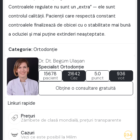
Controalele regulate nu sunt un „extra” — ele sunt
controlul calității. Pacienții care respectă constant
controalele finalizează de obicei cu o stabilitate mai bună
a ocluziei și mai puține extinderi neașteptate.
Categorie:
Ortodonție
Dr. Dt. Begüm Ulaşan
Specialist Ortodonţie
15678
21642
5.0
936
pacient
Caz
punct
vot
Obține o consultare gratuită
Linkuri rapide
Prețuri
Zâmbete de clasă mondială, prețuri transparente
Cazuri
234
Vezi ce este posibil la Milim